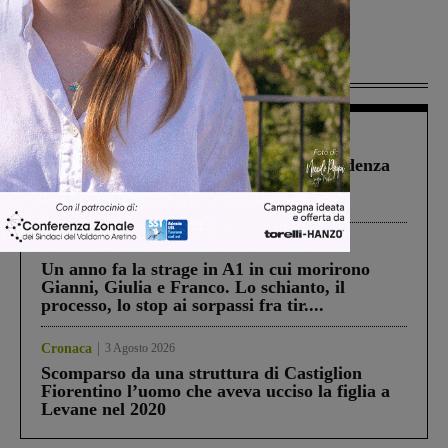
Più lette
Figline Incisa Valdarno
1 Agosto 2026
Piscina di Figline finanziata oltre la scadenza
Pnrr, il gruppo di Fratelli d’Italia: “Un
ringraziamento al Governo”
Cronaca
4 Agosto 2026
Un anno fa la strage in A1 in cui morirono
Gianni, Giulia e Franco. Lo schianto, il
processo, lo stop ai sorpassi fra tir....
Cronaca
3 Agosto 2026
Scomparso da una struttura di Castiglion
Fiorentino l’uomo che aveva ucciso la figlia a
Levane nel 2020