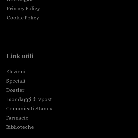
Privacy Policy
Cookie Policy
Html code here! Replace this with any non empty raw html
code and that's it.
Link utili
Elezioni
Speciali
Dossier
I sondaggi di Vpost
Comunicati Stampa
Farmacie
Biblioteche