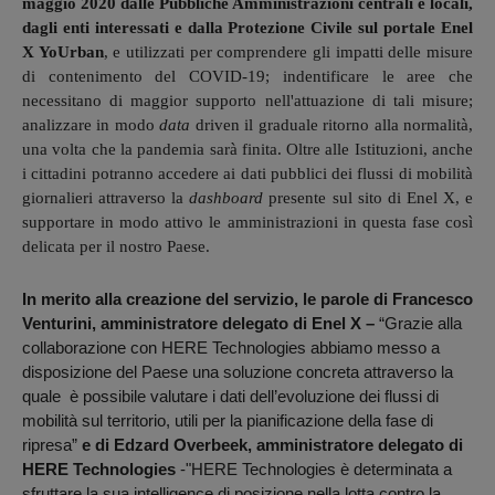
maggio 2020 dalle Pubbliche Amministrazioni centrali e locali,
dagli enti interessati e dalla Protezione Civile sul portale Enel
X YoUrban
, e utilizzati per comprendere gli impatti delle misure
di contenimento del COVID-19; indentificare le aree che
necessitano di maggior supporto nell'attuazione di tali misure;
analizzare in modo
data
driven il graduale ritorno alla normalità,
una volta che la pandemia sarà finita. Oltre alle Istituzioni, anche
i cittadini potranno accedere ai dati pubblici dei flussi di mobilità
giornalieri attraverso la
dashboard
presente sul sito di Enel X, e
supportare in modo attivo le amministrazioni in questa fase così
delicata per il nostro Paese.
In merito alla creazione del servizio, le parole
di Francesco
Venturini, amministratore delegato di Enel X –
“Grazie alla
collaborazione con HERE Technologies abbiamo messo a
disposizione del Paese una soluzione concreta attraverso la
quale è possibile valutare i dati dell’evoluzione dei flussi di
mobilità sul territorio, utili per la pianificazione della fase di
ripresa”
e di
Edzard Overbeek, amministratore delegato di
HERE Technologies
-"
HERE Technologies è determinata a
sfruttare la sua intelligence di posizione nella lotta contro la