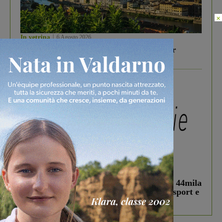
×
In vetrina
6 Agosto 2026
Gita di famiglia a Firenze: 5 idee per far
divertire i tuoi figli
In vetrina
3 Agosto 2026
Estra Notizie agosto: Smart Cities, oltre 44mila
studenti coinvolti, torna il bando per lo sport e
debutta il podcast Estrair