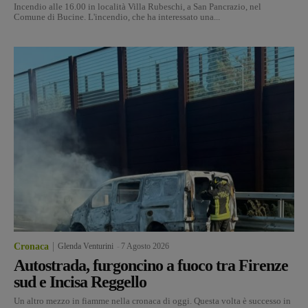
Incendio alle 16.00 in località Villa Rubeschi, a San Pancrazio, nel
Comune di Bucine. L'incendio, che ha interessato una...
Cronaca
Glenda Venturini
-
7 Agosto 2026
Autostrada, furgoncino a fuoco tra Firenze
sud e Incisa Reggello
Un altro mezzo in fiamme nella cronaca di oggi. Questa volta è successo in