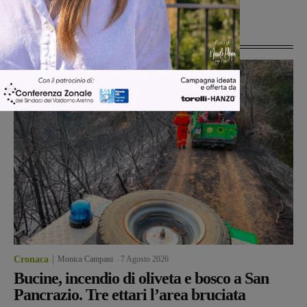
Ultime Notizie
Cronaca
Monica Campani
-
7 Agosto 2026
Bucine, incendio di oliveta e bosco a San
Pancrazio. Tre ettari l’area bruciata