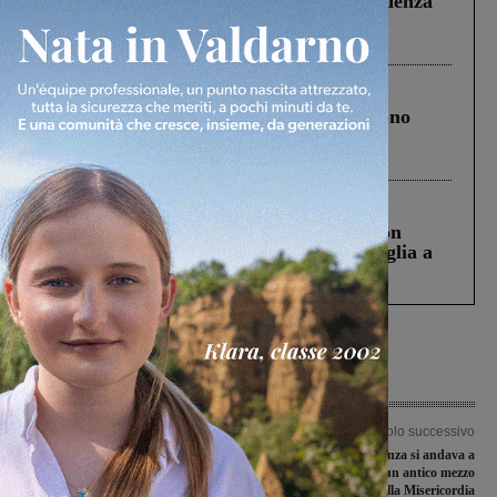
Piscina di Figline finanziata oltre la scadenza
Pnrr, il gruppo di Fratelli d’Italia: “Un
ringraziamento al Governo”
Cronaca
4 Agosto 2026
Un anno fa la strage in A1 in cui morirono
Gianni, Giulia e Franco. Lo schianto, il
processo, lo stop ai sorpassi fra tir....
Cronaca
3 Agosto 2026
Scomparso da una struttura di Castiglion
Fiorentino l’uomo che aveva ucciso la figlia a
Levane nel 2020
Articolo precedente
Articolo successivo
Partita d’addio al calcio giocato per
Quando in ambulanza si andava a
Emiliano Frediani
piedi: restaurato un antico mezzo
della Misericordia