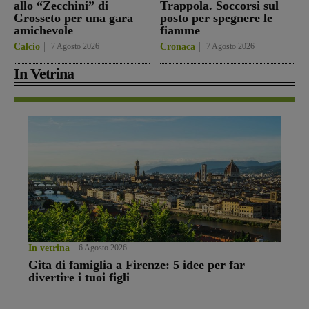
allo “Zecchini” di
Trappola. Soccorsi sul
Grosseto per una gara
posto per spegnere le
amichevole
fiamme
Calcio
7 Agosto 2026
Cronaca
7 Agosto 2026
In Vetrina
In vetrina
6 Agosto 2026
Gita di famiglia a Firenze: 5 idee per far
divertire i tuoi figli