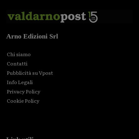
Arno Edizioni Srl
Chi siamo
Contatti
Pubblicità su Vpost
Info Legali
Privacy Policy
Cookie Policy
Html code here! Replace this with any non empty raw html
code and that's it.