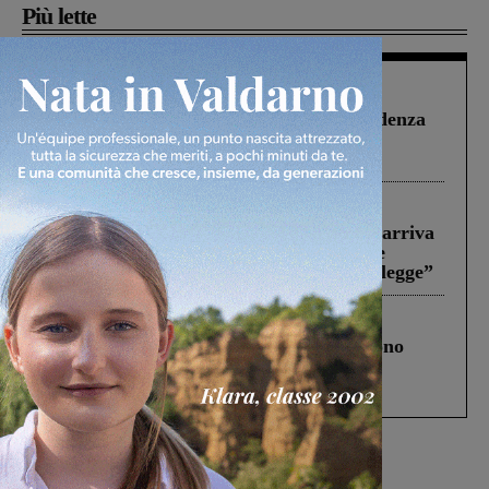
Più lette
Figline Incisa Valdarno
1 Agosto 2026
Piscina di Figline finanziata oltre la scadenza
Pnrr, il gruppo di Fratelli d’Italia: “Un
ringraziamento al Governo”
Reggello
30 Luglio 2026
Reggello, la chiusura di ‘Mordi e fuggi’ arriva
in Consiglio. Il sindaco: “Come Comune
abbiamo agito solo per far rispettare la legge”
Cronaca
4 Agosto 2026
Un anno fa la strage in A1 in cui morirono
Gianni, Giulia e Franco. Lo schianto, il
processo, lo stop ai sorpassi fra tir....