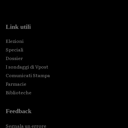
Html code here! Replace this with any non empty raw html
code and that's it.
Link utili
Elezioni
Speciali
Dossier
I sondaggi di Vpost
Comunicati Stampa
Farmacie
Biblioteche
Feedback
Segnala un errore