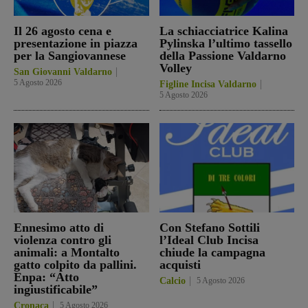
Il 26 agosto cena e
La schiacciatrice Kalina
presentazione in piazza
Pylinska l’ultimo tassello
per la Sangiovannese
della Passione Valdarno
Volley
San Giovanni Valdarno
5 Agosto 2026
Figline Incisa Valdarno
5 Agosto 2026
Ennesimo atto di
Con Stefano Sottili
violenza contro gli
l’Ideal Club Incisa
animali: a Montalto
chiude la campagna
gatto colpito da pallini.
acquisti
Enpa: “Atto
Calcio
5 Agosto 2026
ingiustificabile”
Cronaca
5 Agosto 2026