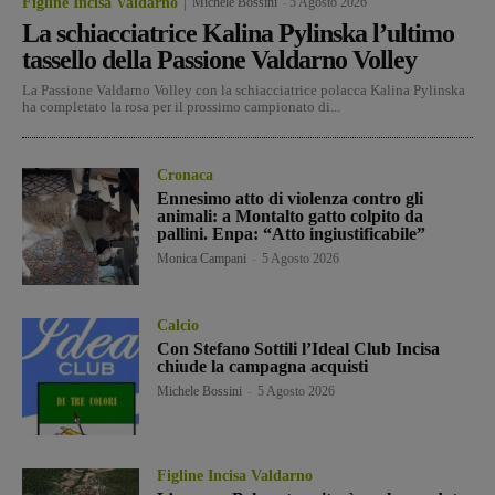
Figline Incisa Valdarno
Michele Bossini
-
5 Agosto 2026
La schiacciatrice Kalina Pylinska l’ultimo
tassello della Passione Valdarno Volley
La Passione Valdarno Volley con la schiacciatrice polacca Kalina Pylinska
ha completato la rosa per il prossimo campionato di...
Cronaca
Ennesimo atto di violenza contro gli
animali: a Montalto gatto colpito da
pallini. Enpa: “Atto ingiustificabile”
Monica Campani
-
5 Agosto 2026
Calcio
Con Stefano Sottili l’Ideal Club Incisa
chiude la campagna acquisti
Michele Bossini
-
5 Agosto 2026
Figline Incisa Valdarno