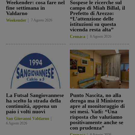
Weekender: cosa fare nel
Sospese le ricerche sul
fine settimana in
campo di Miah Billal, il
Valdarno
Prefetto di Arezzo:
“L’attenzione delle
Weekender
7 Agosto 2026
istituzioni su questa
vicenda resta alta”
Cronaca
6 Agosto 2026
La Futsal Sangiovannese
Punto Nascita, no alla
ha scelto la strada della
deroga ma il Ministero
continuità, appena un
apre al monitoraggio di
paio i volti nuovi
sei mesi. Vadi: “Una
risposta che valutiamo
San Giovanni Valdarno
positivamente anche se
6 Agosto 2026
con prudenza”
Cronaca
6 Agosto 2026