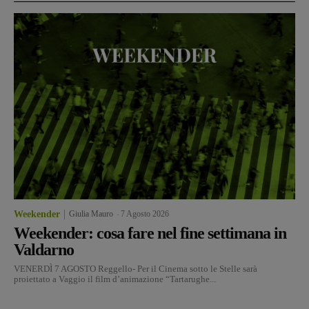
Weekender
Giulia Mauro
-
7 Agosto 2026
Weekender: cosa fare nel fine settimana in
Valdarno
VENERDÌ 7 AGOSTO Reggello- Per il Cinema sotto le Stelle sarà
proiettato a Vaggio il film d’animazione “Tartarughe...