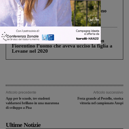
Cronaca
4 Agosto 2026
Un anno fa la strage in A1 in cui morirono
Gianni, Giulia e Franco. Lo schianto, il
processo, lo stop ai sorpassi fra tir....
Cronaca
3 Agosto 2026
Scomparso da una struttura di Castiglion
Fiorentino l’uomo che aveva ucciso la figlia a
Levane nel 2020
Articolo precedente
Articolo successivo
App per le scuole, tre studenti
Festa grande al Pestello, storica
valdarnesi brillano in una maratona
vittoria nel campionato Anspi
di sviluppo a Pisa
Ultime Notizie