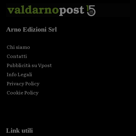
Arno Edizioni Srl
Chi siamo
Contatti
Pubblicità su Vpost
Info Legali
Privacy Policy
Cookie Policy
Html code here! Replace this with any non empty raw html
code and that's it.
Link utili