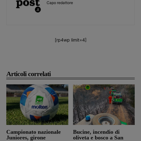
Capo redattore
[rp4wp limit=4]
Articoli correlati
Campionato nazionale
Bucine, incendio di
Juniores, girone
oliveta e bosco a San