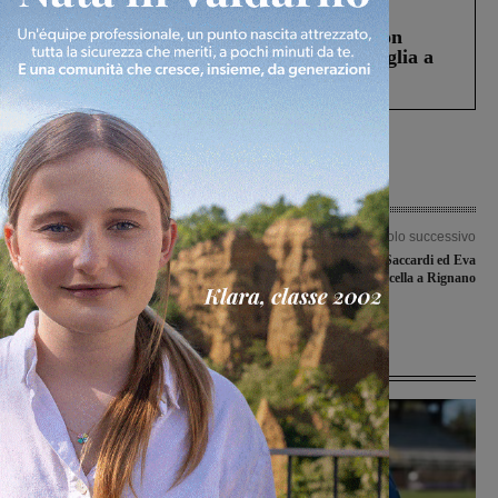
Cronaca
3 Agosto 2026
Scomparso da una struttura di Castiglion
Fiorentino l’uomo che aveva ucciso la figlia a
Levane nel 2020
Articolo precedente
Articolo successivo
Tanto Valdarno al Salone del libro di
A cena con Stefania Saccardi ed Eva
Torino. “Mi suona famigliare” nello
Uccella a Rignano
spazio ‘eventi’
Ultime Notizie