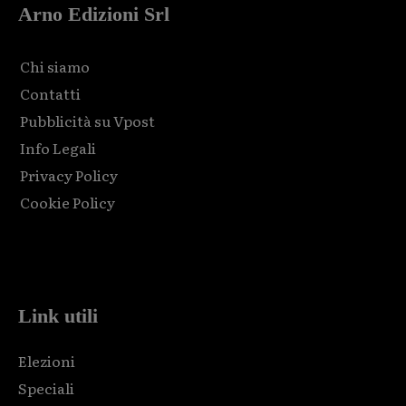
Arno Edizioni Srl
Chi siamo
Contatti
Pubblicità su Vpost
Info Legali
Privacy Policy
Cookie Policy
Html code here! Replace this with any non empty raw html
code and that's it.
Link utili
Elezioni
Speciali