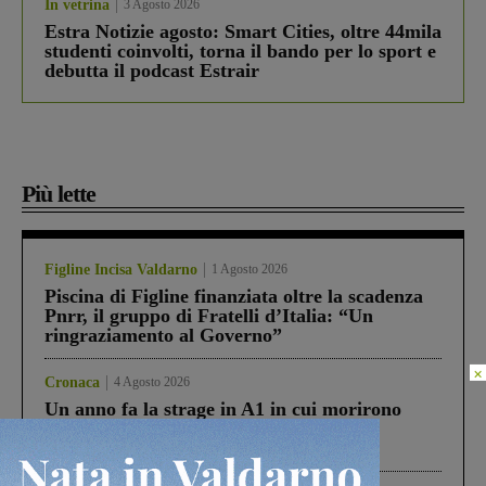
In vetrina
3 Agosto 2026
Estra Notizie agosto: Smart Cities, oltre 44mila
studenti coinvolti, torna il bando per lo sport e
debutta il podcast Estrair
Più lette
Figline Incisa Valdarno
1 Agosto 2026
Piscina di Figline finanziata oltre la scadenza
Pnrr, il gruppo di Fratelli d’Italia: “Un
ringraziamento al Governo”
×
Cronaca
4 Agosto 2026
Un anno fa la strage in A1 in cui morirono
Gianni, Giulia e Franco. Lo schianto, il
processo, lo stop ai sorpassi fra tir....