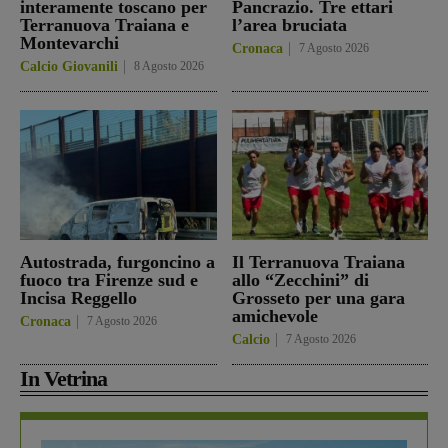
interamente toscano per
Pancrazio. Tre ettari
Terranuova Traiana e
l’area bruciata
Montevarchi
Cronaca
7 Agosto 2026
Calcio Giovanili
8 Agosto 2026
Autostrada, furgoncino a
Il Terranuova Traiana
fuoco tra Firenze sud e
allo “Zecchini” di
Incisa Reggello
Grosseto per una gara
amichevole
Cronaca
7 Agosto 2026
Calcio
7 Agosto 2026
In Vetrina