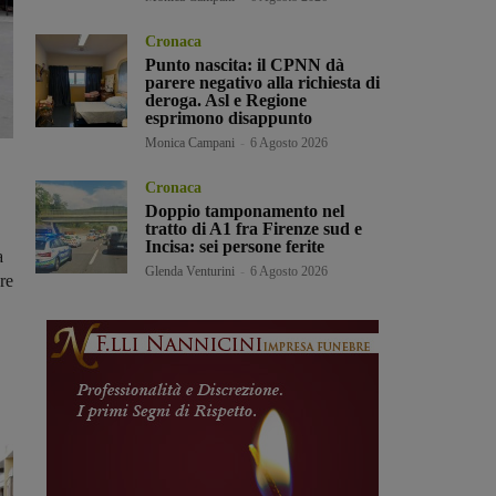
Cronaca
Punto nascita: il CPNN dà
parere negativo alla richiesta di
deroga. Asl e Regione
esprimono disappunto
Monica Campani
-
6 Agosto 2026
Cronaca
Doppio tamponamento nel
tratto di A1 fra Firenze sud e
Incisa: sei persone ferite
a
Glenda Venturini
-
6 Agosto 2026
re