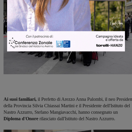
Ai suoi familiari,
il Prefetto di Arezzo Anna Palombi, il neo Presiden
della Provincia Silvia Chiassai Martini e il Presidente dell'Istituto del
Nastro Azzurro, Stefano Mangiavacchi, hanno consegnato un
Diploma d'Onore
rilasciato dall'Istituto del Nastro Azzurro.