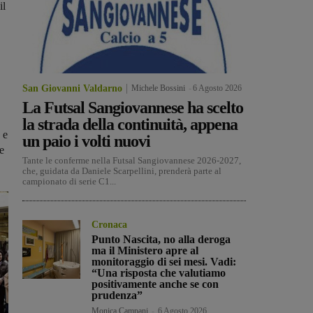
il
San Giovanni Valdarno
Michele Bossini
-
6 Agosto 2026
La Futsal Sangiovannese ha scelto
la strada della continuità, appena
 e
un paio i volti nuovi
e
Tante le conferme nella Futsal Sangiovannese 2026-2027,
che, guidata da Daniele Scarpellini, prenderà parte al
campionato di serie C1...
Cronaca
Punto Nascita, no alla deroga
ma il Ministero apre al
monitoraggio di sei mesi. Vadi:
“Una risposta che valutiamo
positivamente anche se con
prudenza”
Monica Campani
-
6 Agosto 2026