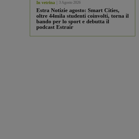
In vetrina
3 Agosto 2026
Estra Notizie agosto: Smart Cities,
oltre 44mila studenti coinvolti, torna il
bando per lo sport e debutta il
podcast Estrair