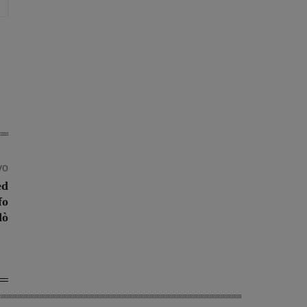
vo
ed
fo
dò