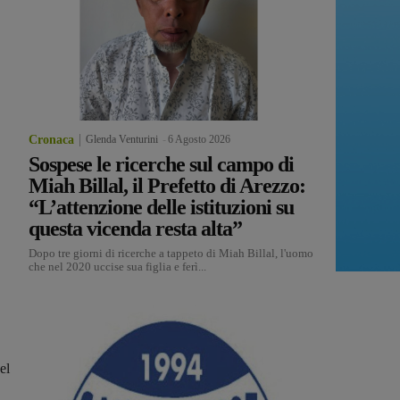
Cronaca
Glenda Venturini
-
6 Agosto 2026
Sospese le ricerche sul campo di
Miah Billal, il Prefetto di Arezzo:
“L’attenzione delle istituzioni su
questa vicenda resta alta”
Dopo tre giorni di ricerche a tappeto di Miah Billal, l'uomo
che nel 2020 uccise sua figlia e ferì...
el