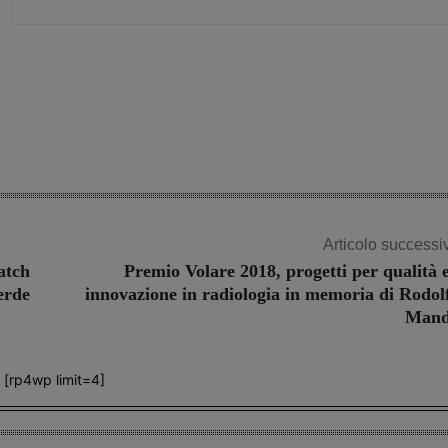
Share
Articolo successi
atch
Premio Volare 2018, progetti per qualità 
erde
innovazione in radiologia in memoria di Rodol
Man
[rp4wp limit=4]