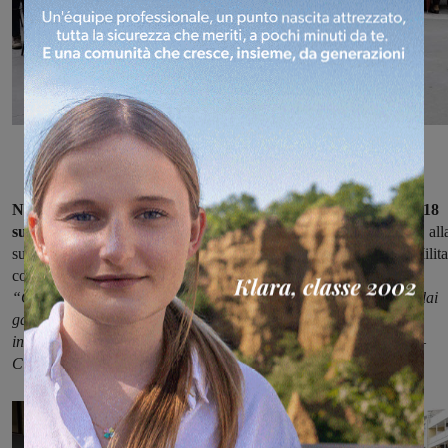
Nato il 29 gennaio 1894 a Montevarchi, cadde il 15 giugno 1918
sull'Altipiano di Asiago per ferite riportate in combattimento;
all
sua memoria fu conferita anche la Medaglia d'Argento al Valor Milita
con la seguente motivazione:
“Capo arma, sotto il violento tiro delle artiglierie, benché preso dai
gas venefici, rimaneva sereno al suo posto di combattimento,
infondendo calma nei dipendenti finché cadeva colpito a morte. –
Cima Echar, 15 giugno 1918”.