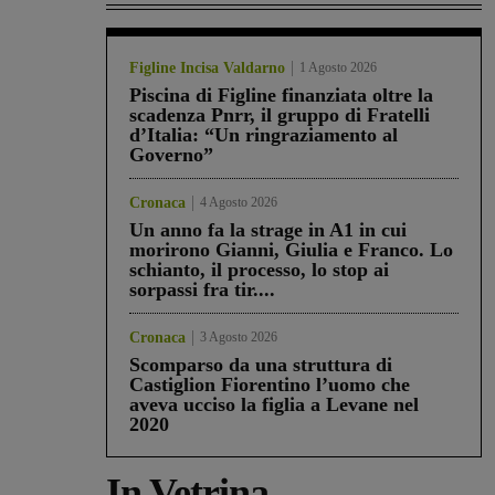
Figline Incisa Valdarno
1 Agosto 2026
Piscina di Figline finanziata oltre la
scadenza Pnrr, il gruppo di Fratelli
d’Italia: “Un ringraziamento al
Governo”
Cronaca
4 Agosto 2026
Un anno fa la strage in A1 in cui
morirono Gianni, Giulia e Franco. Lo
schianto, il processo, lo stop ai
sorpassi fra tir....
Cronaca
3 Agosto 2026
Scomparso da una struttura di
Castiglion Fiorentino l’uomo che
aveva ucciso la figlia a Levane nel
2020
In Vetrina