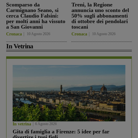
Scomparso da
Treni, la Regione
Carmignano Seano, si
annuncia uno sconto del
cerca Claudio Falsini:
50% sugli abbonamenti
per molti anni ha vissuto
di ottobre dei pendolari
a San Giovanni
toscani
Cronaca
10 Agosto 2026
Cronaca
10 Agosto 2026
In Vetrina
In vetrina
6 Agosto 2026
Gita di famiglia a Firenze: 5 idee per far
divertire i tuoi figli