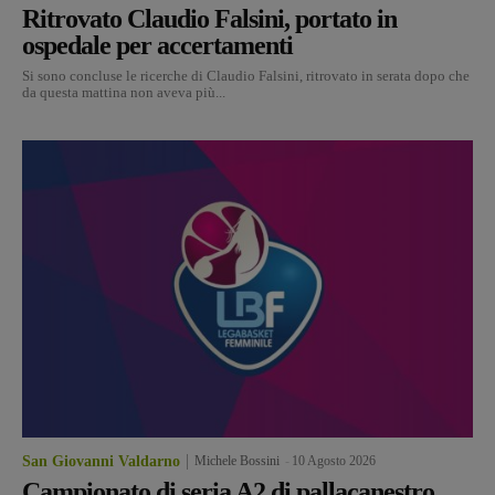
Ritrovato Claudio Falsini, portato in
ospedale per accertamenti
Si sono concluse le ricerche di Claudio Falsini, ritrovato in serata dopo che
da questa mattina non aveva più...
San Giovanni Valdarno
Michele Bossini
-
10 Agosto 2026
Campionato di seria A2 di pallacanestro