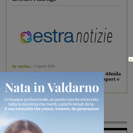
×
In vetrina
3 Agosto 2026
Estra Notizie agosto: Smart Cities, oltre 44mila
studenti coinvolti, torna il bando per lo sport e
debutta il podcast Estrair
Più lette