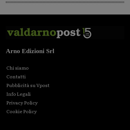
Arno Edizioni Srl
Chi siamo
Contatti
Pubblicità su Vpost
Info Legali
Privacy Policy
Cookie Policy
Html code here! Replace this with any non empty raw html
code and that's it.