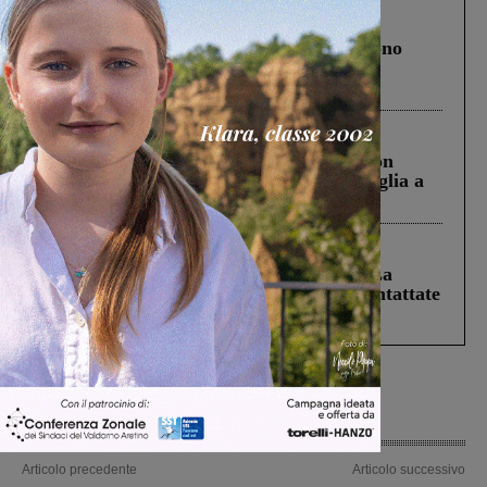
Cronaca
4 Agosto 2026
Un anno fa la strage in A1 in cui morirono
Gianni, Giulia e Franco. Lo schianto, il
processo, lo stop ai sorpassi fra tir....
Cronaca
3 Agosto 2026
Scomparso da una struttura di Castiglion
Fiorentino l’uomo che aveva ucciso la figlia a
Levane nel 2020
Cronaca
5 Agosto 2026
Continuano le ricerche di Miah Billal. La
Prefettura: “In caso di avvistamento contattate
il 112”
Articolo precedente
Articolo successivo