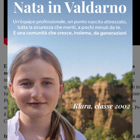
E invece no, non è andata così.
Altri ritardi hanno pesato
sulla
messa in sicurezza di Firenze e del Valdarno.
Bonifica di terreni
inquinati e altri intoppi che, in sostanza, hanno rallentato i lavori in
quell'unico lotto in cui, fino a oggi, operai e ruspe siano mai entrati in
funzione. In tutto questo una buona notizia c'è: la cassa di espansione
Pizziconi 1 sarà (finalmente) pronta in occasione del cinquantesimo
anniversario dell'alluvione di Firenze, a novembre 2016 insomma. Pe
il taglio del nastro potrebbe essere presente anche il presidente del
Consiglio, Matteo Renzi, ma non ci sono conferme ufficiali.
Insieme alla cassa (il cui obiettivo è mettere in sicurezza la città d