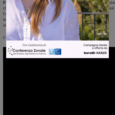
Firenze, principalmente),
sarà pronta anche l'opera di compensazio
che i comuni di Figline, Incisa e Reggello chiesero a suo tempo, cioè
l'arginatura del Resco nel tratto che attraversa Matassino e poi si
immette nell'Arno. Opera, questa sì, indispensabile per mettere in
sicurezza questo pezzo di Valdarno.
L'assessore di Figline Caterina Cardi fa il punto della situazione