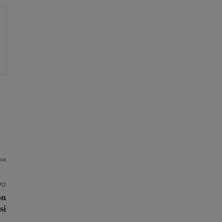
vo
on
si