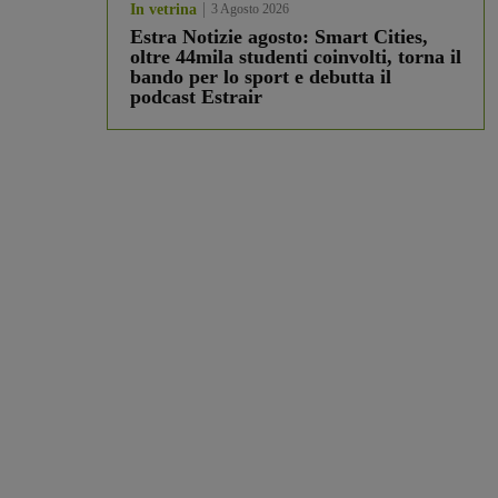
In vetrina
3 Agosto 2026
Estra Notizie agosto: Smart Cities,
oltre 44mila studenti coinvolti, torna il
bando per lo sport e debutta il
podcast Estrair