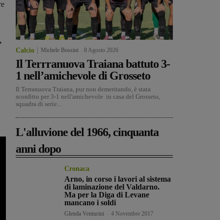
re
,
Calcio
Michele Bossini
-
8 Agosto 2026
Il Terrranuova Traiana battuto 3-
1 nell’amichevole di Grosseto
Il Terranuova Traiana, pur non demeritando, è stata
sconfitto per 3-1 nell'amichevole in casa del Grosseto,
squadra di serie...
L'alluvione del 1966, cinquanta
anni dopo
Cronaca
Arno, in corso i lavori al sistema
di laminazione del Valdarno.
Ma per la Diga di Levane
mancano i soldi
Glenda Venturini
-
4 Novembre 2017