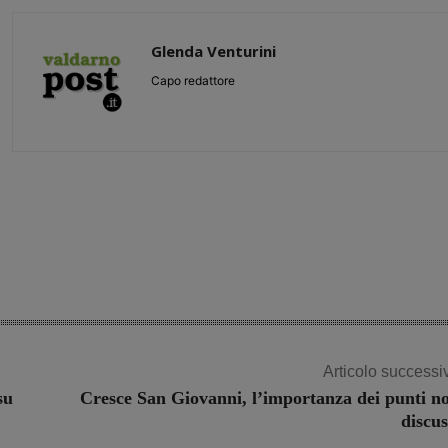
Glenda Venturini
Capo redattore
Share
Articolo successi
su
Cresce San Giovanni, l’importanza dei punti n
discus