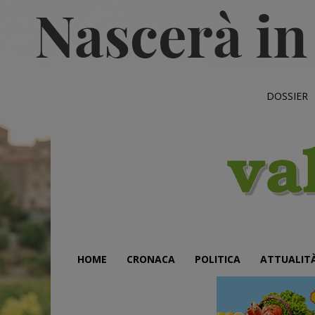
DOSSIER
HOME
CRONACA
POLITICA
ATTUALIT