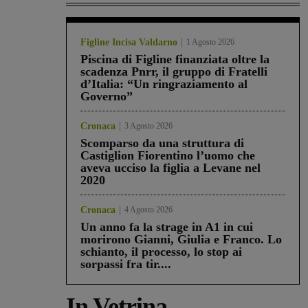
Figline Incisa Valdarno
1 Agosto 2026
Piscina di Figline finanziata oltre la
scadenza Pnrr, il gruppo di Fratelli
d’Italia: “Un ringraziamento al
Governo”
Cronaca
3 Agosto 2026
Scomparso da una struttura di
Castiglion Fiorentino l’uomo che
aveva ucciso la figlia a Levane nel
2020
Cronaca
4 Agosto 2026
Un anno fa la strage in A1 in cui
morirono Gianni, Giulia e Franco. Lo
schianto, il processo, lo stop ai
sorpassi fra tir....
In Vetrina