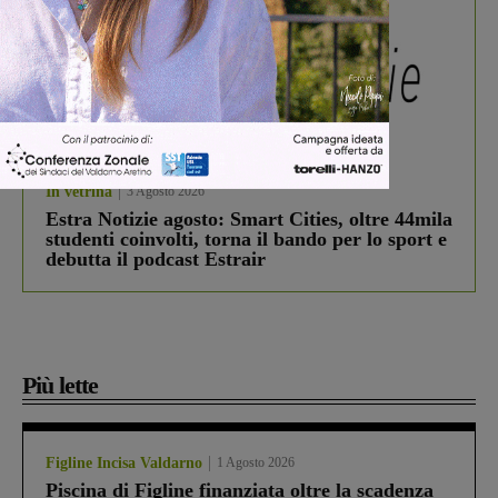
In vetrina
3 Agosto 2026
Estra Notizie agosto: Smart Cities, oltre 44mila
studenti coinvolti, torna il bando per lo sport e
debutta il podcast Estrair
Più lette
Figline Incisa Valdarno
1 Agosto 2026
Piscina di Figline finanziata oltre la scadenza