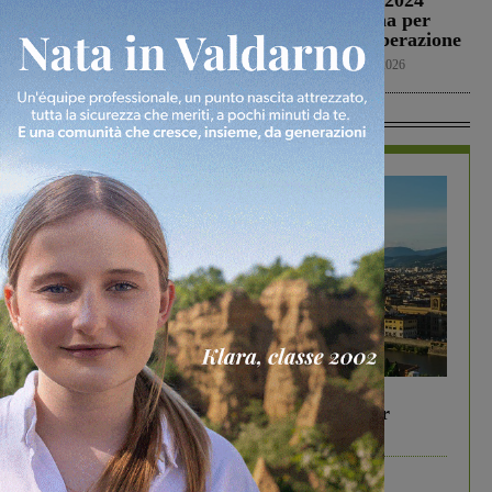
le avversarie di
Il 25 aprile del 2024
Montevarchi e
venne a Gropina per
Terranuova Traiana
celebrare la Liberazione
Calcio
6 Agosto 2026
Cronaca
6 Agosto 2026
In Vetrina
In vetrina
6 Agosto 2026
Gita di famiglia a Firenze: 5 idee per far
divertire i tuoi figli