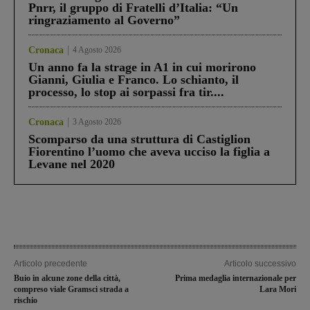
Pnrr, il gruppo di Fratelli d’Italia: “Un
ringraziamento al Governo”
Cronaca
4 Agosto 2026
Un anno fa la strage in A1 in cui morirono
Gianni, Giulia e Franco. Lo schianto, il
processo, lo stop ai sorpassi fra tir....
Cronaca
3 Agosto 2026
Scomparso da una struttura di Castiglion
Fiorentino l’uomo che aveva ucciso la figlia a
Levane nel 2020
Articolo precedente
Articolo successivo
Buio in alcune zone della città,
Prima medaglia internazionale per
compreso viale Gramsci strada a
Lara Mori
rischio