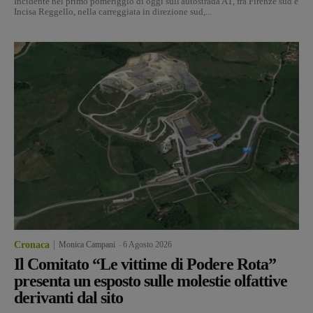
Incidente nel primo pomeriggio di oggi sull'autostrada A1, fra Firenze sud e
Incisa Reggello, nella carreggiata in direzione sud,...
Cronaca
Monica Campani
-
6 Agosto 2026
Il Comitato “Le vittime di Podere Rota”
presenta un esposto sulle molestie olfattive
derivanti dal sito