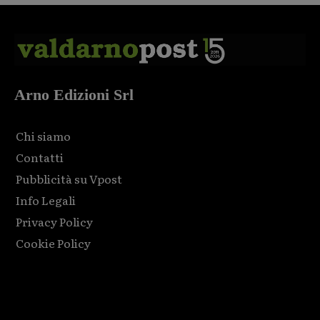
Arno Edizioni Srl
Chi siamo
Contatti
Pubblicità su Vpost
Info Legali
Privacy Policy
Cookie Policy
Html code here! Replace this with any non empty raw html
code and that's it.