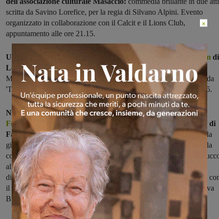
dell'associazione culturale Masaccio:
commedia brillante in due atti
scritta da Savino Lorefice, per la regia di Silvano Alpini. Evento
organizzato in collaborazione con il Calcit e il Lions Club,
×
appuntamento alle ore 21.15.
Ultimo appuntamento della
stagione invernale dell'auditorium
di
Loro Ciuffenna con "Thais" a cura di Esteatro.
Spettacolo di
Marco Tolonim regista insieme a Paolo Biribò, liberamente tratto da
'The Crafty Whore' del XVII secolo. Appuntamento alle ore 21.15.
Nuovo appuntamento
del Valdarno Jazz Winter
Festival
, accompagnata dalla mostra fotografica “Silent Box” di
Fabiana Laurenzi alle Fornaci. In programma il concerto
della
giovane e talentuosa cantante pugliese Serena Brancale (nota per la
collaborazione con Mario Biondi), che, affiancata da Angelo Tabucc
al piano e Israel Varela alla batteria, condurrà il pubblico in una
dimensione dove la black music cambia colore e il soul si fonderà co
il flamenco. Appuntamento all'Auditorium Le Fornaci a Terranuova
Bracciolini.