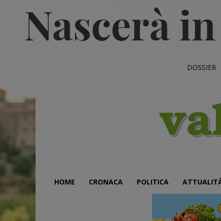
DOSSIER
HOME
CRONACA
POLITICA
ATTUALIT