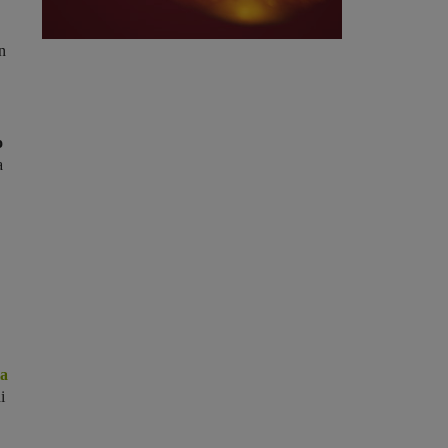
n
o
a
la
i