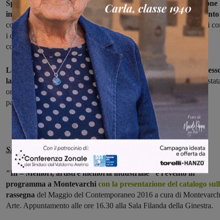
Spettacolo al teatro comunale di Cavriglia per la nuova stagione
invernale.
"Avventuroso viaggio a Olimpia"
è il titolo dell'evento
con Andrea Zorzi e Beatrice Visibelli: testo e regia Nicola Zavagli co
i danzatori Sara Palumbo, Matteo Battista di Accademia Kataklò,
coreografie Giulia Staccioli. Appuntamento alle ore 21.30.
La
mostra fotografica "Biennali Fiap 2015-2016"
è aperta press
la Sala Filanda della Ginestra a Montevarchi.
L'esposizione è stat
organizzata per festeggiare gli autori italiani e le opere che hanno
partecipato alle varie Biennali. Aperta fino al 26 febbraio.
SABATO 18 FEBBRAIO
"In – Memori, artisti e memoria industriale" è l'evento in
programma a Montevarchi
con la presentazione del catalogo sul
rassegna
del Maggio del Contemporaneo 2016 a cura di Montevarch
Arte. Appuntamento alle ore 16.30 alla Sala Filanda della Ginestra.