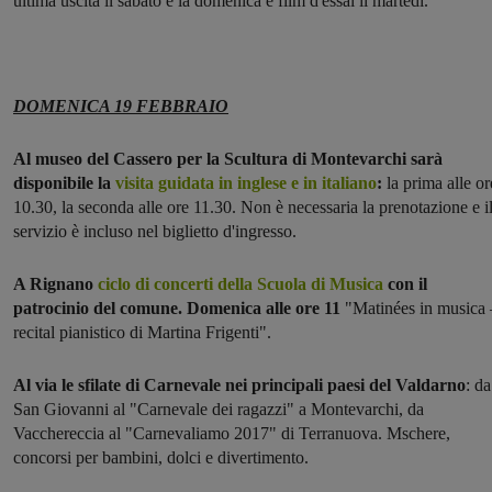
ultima uscita il sabato e la domenica e film d'essai il martedì.
DOMENICA 19 FEBBRAIO
Al museo del Cassero per la Scultura di Montevarchi sarà
disponibile la
visita guidata in inglese e in italiano
:
la prima alle or
10.30, la seconda alle ore 11.30. Non è necessaria la prenotazione e i
servizio è incluso nel biglietto d'ingresso.
A Rignano
ciclo di concerti della Scuola di Musica
con il
patrocinio del comune. Domenica alle ore 11
"Matinées in musica 
recital pianistico di Martina Frigenti".
Al via le sfilate di Carnevale nei principali paesi del Valdarno
: da
San Giovanni al "Carnevale dei ragazzi" a Montevarchi, da
Vacchereccia al "Carnevaliamo 2017" di Terranuova. Mschere,
concorsi per bambini, dolci e divertimento.