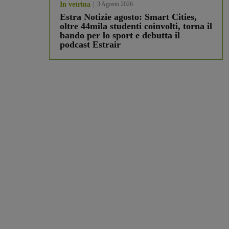
In vetrina
3 Agosto 2026
Estra Notizie agosto: Smart Cities,
oltre 44mila studenti coinvolti, torna il
bando per lo sport e debutta il
podcast Estrair