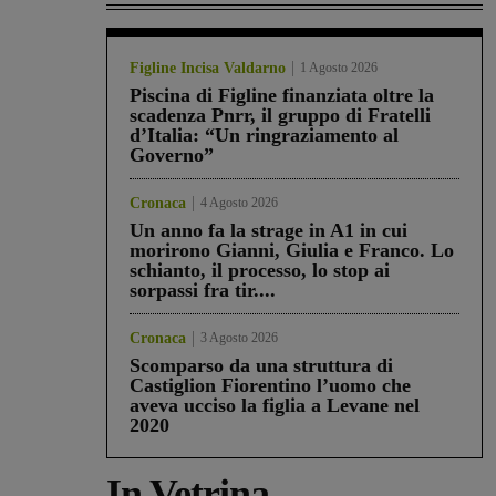
Figline Incisa Valdarno
1 Agosto 2026
Piscina di Figline finanziata oltre la
scadenza Pnrr, il gruppo di Fratelli
d’Italia: “Un ringraziamento al
Governo”
Cronaca
4 Agosto 2026
Un anno fa la strage in A1 in cui
morirono Gianni, Giulia e Franco. Lo
schianto, il processo, lo stop ai
sorpassi fra tir....
Cronaca
3 Agosto 2026
Scomparso da una struttura di
Castiglion Fiorentino l’uomo che
aveva ucciso la figlia a Levane nel
2020
In Vetrina