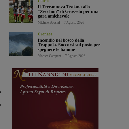
Calcio
Il Terranuova Traiana allo
“Zecchini” di Grosseto per una
gara amichevole
Michele Bossini
-
7 Agosto 2026
Cronaca
Incendio nel bosco della
Trappola. Soccorsi sul posto per
spegnere le fiamme
Monica Campani
-
7 Agosto 2026
o
n