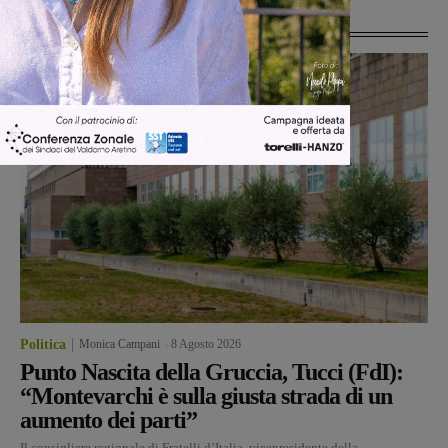
Ultime Notizie
Politica
Monica Campani
-
8 Agosto 2026
Punto Nascita della Gruccia, Tucci (FdI):
“Montevarchi è sulla giusta strada di un
aumento dei parti”
Il consigliere regionale di Fratelli d’Italia, vicepresidente della