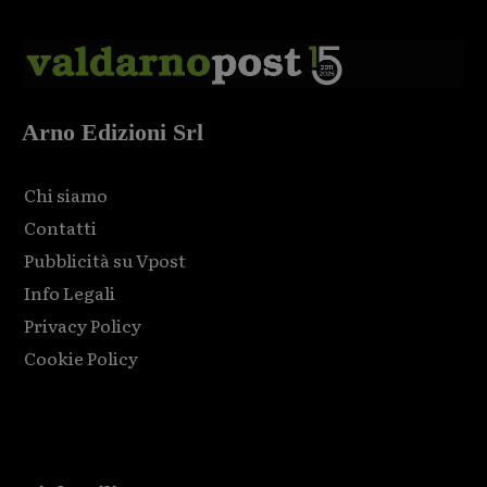
Arno Edizioni Srl
Chi siamo
Contatti
Pubblicità su Vpost
Info Legali
Privacy Policy
Cookie Policy
Html code here! Replace this with any non empty raw html
code and that's it.