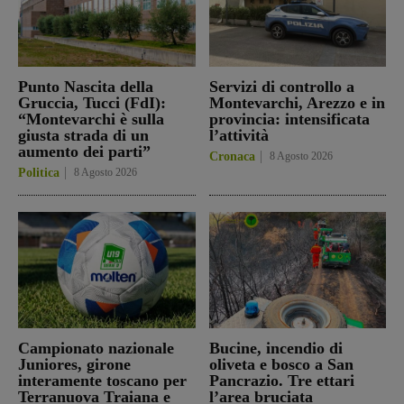
Punto Nascita della
Servizi di controllo a
Gruccia, Tucci (FdI):
Montevarchi, Arezzo e in
“Montevarchi è sulla
provincia: intensificata
giusta strada di un
l’attività
aumento dei parti”
Cronaca
8 Agosto 2026
Politica
8 Agosto 2026
Campionato nazionale
Bucine, incendio di
Juniores, girone
oliveta e bosco a San
interamente toscano per
Pancrazio. Tre ettari
Terranuova Traiana e
l’area bruciata