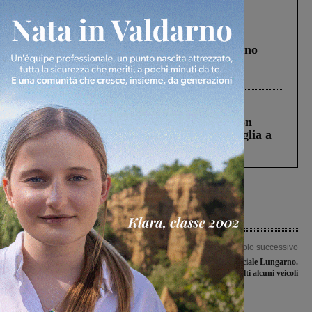
ringraziamento al Governo”
Cronaca
4 Agosto 2026
Un anno fa la strage in A1 in cui morirono
Gianni, Giulia e Franco. Lo schianto, il
processo, lo stop ai sorpassi fra tir....
Cronaca
3 Agosto 2026
Scomparso da una struttura di Castiglion
Fiorentino l’uomo che aveva ucciso la figlia a
Levane nel 2020
Articolo precedente
Articolo successivo
Omicidio Luciano Butti: i familiari del
Incidente sulla provinciale Lungarno.
presunto mandante chiedono nuove
Coinvolti alcuni veicoli
indagini