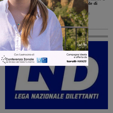
Guccini, aveva 86 anni.
0 nell’amichevole di
Il 25 aprile del 2024
Piancastagnaio
venne a Gropina per
Calcio
6 Agosto 2026
celebrare la Liberazione
Cronaca
6 Agosto 2026
Ultime Calcio