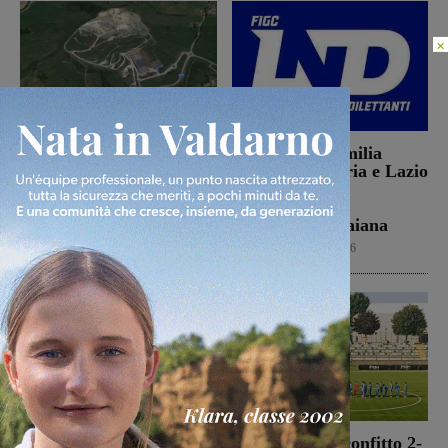
×
Il Comitato “Le vittime
Da Toscana, Emilia
di Podere Rota” presenta
Romgna, Umbria e Lazio
un esposto sulle molestie
le avversarie di
olfattive derivanti dal
Montevarchi e
sito
Terranuova Traiana
Cronaca
6 Agosto 2026
Calcio
6 Agosto 2026
Morto Francesco
Montevarchi sconfitto 2-