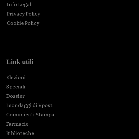
Info Legali
Privacy Policy
Cookie Policy
Html code here! Replace this with any non empty raw html
code and that's it.
Link utili
Elezioni
Speciali
Dossier
I sondaggi di Vpost
Comunicati Stampa
Farmacie
Biblioteche