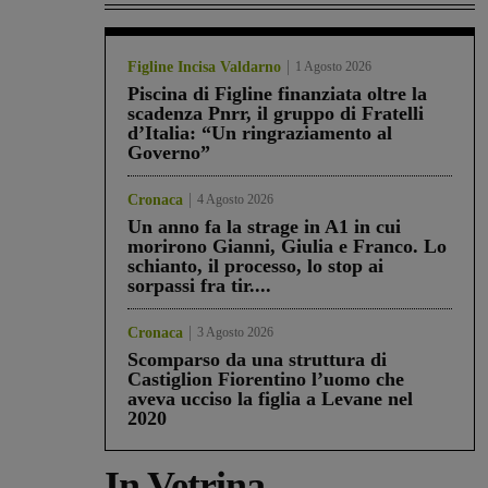
Figline Incisa Valdarno
1 Agosto 2026
Piscina di Figline finanziata oltre la
scadenza Pnrr, il gruppo di Fratelli
d’Italia: “Un ringraziamento al
Governo”
Cronaca
4 Agosto 2026
Un anno fa la strage in A1 in cui
morirono Gianni, Giulia e Franco. Lo
schianto, il processo, lo stop ai
sorpassi fra tir....
Cronaca
3 Agosto 2026
Scomparso da una struttura di
Castiglion Fiorentino l’uomo che
aveva ucciso la figlia a Levane nel
2020
In Vetrina