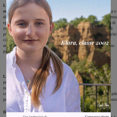
L’erogazione avverrà secondo una valutazione dell’assistente
sociale con riferimento ad alcuni criteri
: condizione di indigenza o
di necessità individuate dai servizi sociali e/o derivanti dall’emergenz
epidemiologica in atto, numerosità del nucleo familiare e presenza di
minori, situazioni di fragilità dovute all’assenza di reti familiari e di
prossimità, situazioni di marginalità e di particolare esclusione, nuclei
con disabili in condizione di fragilità economica, situazione di
non occupazione con priorità per quelli non assegnatari di sostegno
pubblico.
Le modalità nell'erogazione:
nuclei familiari composti da 1
persona 80 euro, nuclei familiari composti da 2 persone 120 euro,
nuclei familiari composti da 3 persone 160 euro, nuclei familiari
composti da 4 persone 200 euro, nuclei familiari composti da 5 o più
persone 220 euro, presenza di neonati-infanti da 0 a 3 anni + 40 euro
Il buono spesa sarà erogato sulla base di una domanda e