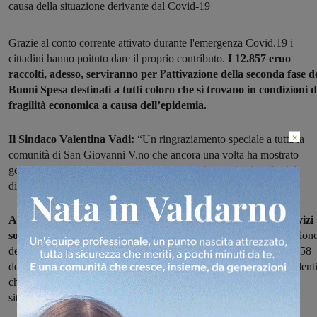
causa della situazione derivante dal Covid-19
Grazie al conto corrente attivato durante l'emergenza Covid.19 i
cittadini hanno poituto dare il proprio contributo.
I 12.857 eruo
raccolti, adesso, serviranno per l’attivazione della seconda fase d
Buoni Spesa destinati a tutti coloro che si trovano in condizioni d
fragilità economica a causa dell’epidemia.
×
Il Sindaco Valentina Vadi:
“Un ringraziamento speciale a tutta la
comunità di San Giovanni V.no che ancora una volta ha mostrato
generosità e solidarietà nei confronti di chi si trova in situazioni di
difficoltà”
A partire da lunedì 28 settembre potrà essere richiesta ai Servizi
sociali del Comune di San Giovanni Valdarno
la nuova attivazion
dei buoni spesa previsti dall’Ordinanza della Protezione civile n.658
del 29-3-2020. Potranno accedere al beneficio tutti i cittadini resident
che si trovano in condizioni di fragilità economica a causa della
situazione derivante dal Covid-19