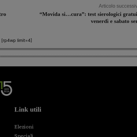
Articolo successi
tro
“Movida si…cura”: test sierologici gratui
venerdì e sabato se
[rp4wp limit=4]
Link utili
Elezioni
Speciali