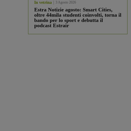
In vetrina
3 Agosto 2026
Estra Notizie agosto: Smart Cities,
oltre 44mila studenti coinvolti, torna il
bando per lo sport e debutta il
podcast Estrair