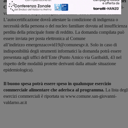
autocertificazione secondo il modello scaricabile dal sito web del
Comune di San Giovanni Valdarno
www.comune.san-giovanni-
valdarno.ar.it e dopo colloquio telefonico con l’assistente sociale.
L’autocertificazione dovrà attestare la condizione di indigenza o
necessità della persona o del nucleo familiare dovuta ad insufficienza
perdita della principale fonte di reddito. La domanda compilata può
essere inviata per posta elettronica al Comune
all’indirizzo emergenzacovid19@comunesgv.it. Solo in caso di
indisponibilità degli strumenti informatici la domanda potrà essere
presentata agli uffici dell’Ente (Punto Amico via Garibaldi, 43 nel
rispetto delle modalità protette derivanti dalla attuale situazione
epidemiologica).
Il buono spesa potrà essere speso in qualunque esercizio
commerciale alimentare che aderisca al programma.
La lista degl
esercizi commerciali è riportata su www.comune.san-giovanni-
valdarno.ar.it