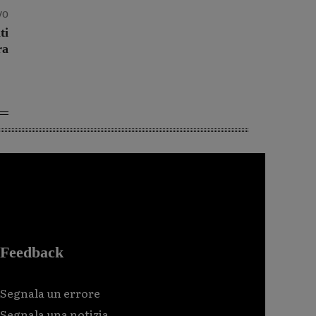
vo
ti
ra
Feedback
Segnala un errore
Segnala una notizia