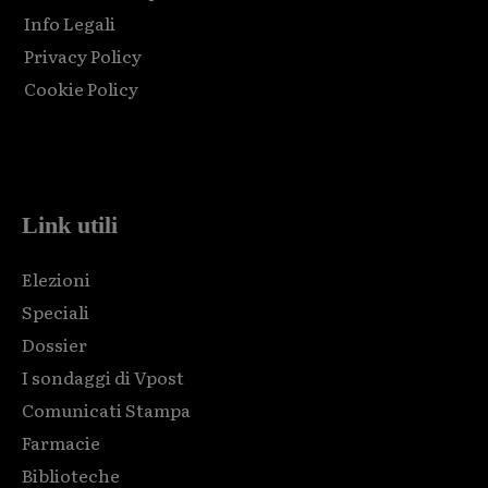
Info Legali
Privacy Policy
Cookie Policy
Html code here! Replace this with any non empty raw html
code and that's it.
Link utili
Elezioni
Speciali
Dossier
I sondaggi di Vpost
Comunicati Stampa
Farmacie
Biblioteche