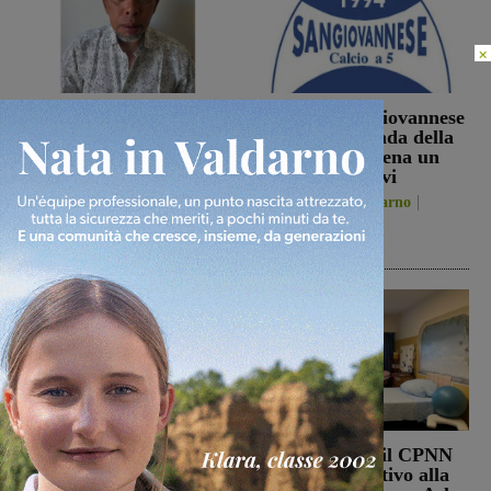
×
Sospese le ricerche sul
La Futsal Sangiovannese
campo di Miah Billal, il
ha scelto la strada della
Prefetto di Arezzo:
continuità, appena un
“L’attenzione delle
paio i volti nuovi
istituzioni su questa
San Giovanni Valdarno
vicenda resta alta”
6 Agosto 2026
Cronaca
6 Agosto 2026
Punto Nascita, no alla
Punto nascita: il CPNN
deroga ma il Ministero
dà parere negativo alla