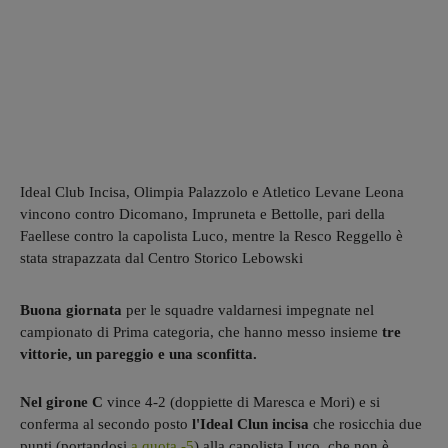
Ideal Club Incisa, Olimpia Palazzolo e Atletico Levane Leona
vincono contro Dicomano, Impruneta e Bettolle, pari della
Faellese contro la capolista Luco, mentre la Resco Reggello è
stata strapazzata dal Centro Storico Lebowski
Buona giornata
per le squadre valdarnesi impegnate nel
campionato di Prima categoria, che hanno messo insieme
tre
vittorie, un pareggio e una sconfitta.
Nel girone C
vince 4-2 (doppiette di Maresca e Mori) e si
conferma al secondo posto
l'Ideal Clun incisa
che rosicchia due
punti (portandosi
a quota -5
) alla capolista Luco, che non è