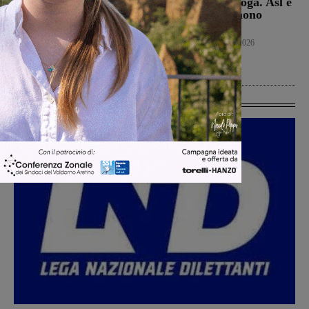
apre al monitoraggio di
richiesta di deroga. Asl e
sei mesi. Vadi: “Una
Regione esprimono
risposta che valutiamo
disappunto
positivamente anche se
Cronaca
6 Agosto 2026
con prudenza”
Cronaca
6 Agosto 2026
Ultime Calcio