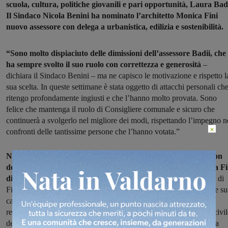
scuola, cultura, politiche giovanili e pari opportunità, Laura Badi
Il Sindaco Nicola Benini ha nominato l’architetto Monica Fini
nuovo assessore con delega a urbanistica,
edilizia e sostenibilità.
“Sono molto dispiaciuto delle dimissioni dell’assessore Badii, che
ha sempre svolto il suo ruolo con correttezza e generosità
–
dichiara il Sindaco Benini – ma ne capisco le motivazione e rispetto l
sua scelta. In queste settimane è stata oggetto di attacchi personali ch
ritengo profondamente ingiusti e che l’hanno molto provata. Sono
felice che mantenga il ruolo di Consigliere comunale e sicuro che
continuerà a svolgerlo nel migliore dei modi, rispettando l’impegno n
×
confronti delle tantissime persone che l’hanno votata.”
Nello stesso giorno il Sindaco Benini ha nominato assessore con
delega a urbanistica, edilizia e sostenibilità l’architetto Monica Fi
di Arezzo.
Laureata in Architettura presso l’Università degli studi di
Firenze, è specializzata sui temi dell’edilizia sostenibile, da sempre s
campo di interesse e sua passione. Si occupa di progettazione e
restauro nell’edilizia pubblica e privata nei settori dell’abitazione civil
dei servizi sociali, dell’istruzione e delle attività produttive. E’ stata