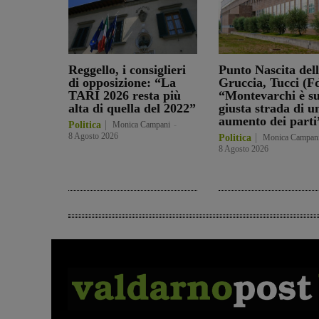
Reggello, i consiglieri
Punto Nascita del
di opposizione: “La
Gruccia, Tucci (Fd
TARI 2026 resta più
“Montevarchi è su
alta di quella del 2022”
giusta strada di u
aumento dei parti
Politica
Monica Campani
-
8 Agosto 2026
Politica
Monica Campan
8 Agosto 2026