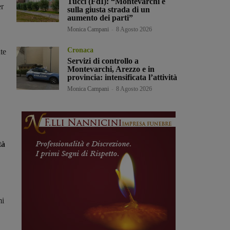
Tucci (FdI): “Montevarchi è
er
sulla giusta strada di un
aumento dei parti”
Monica Campani
-
8 Agosto 2026
Cronaca
nte
Servizi di controllo a
Montevarchi, Arezzo e in
provincia: intensificata l’attività
Monica Campani
-
8 Agosto 2026
tà
mi