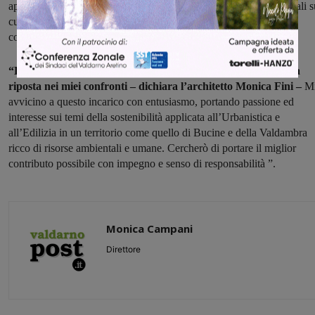
apporto per la definizione dei nuovi Strumenti Urbanistici comunali s
cui stiamo lavorando e ai quali sono sicuro darà un importante
contributo.”
“Esprimo al Sindaco un sincero ringraziamento per la fiducia
riposta nei miei confronti – dichiara l’architetto Monica Fini –
M
avvicino a questo incarico con entusiasmo, portando passione ed
interesse sui temi della sostenibilità applicata all’Urbanistica e
all’Edilizia in un territorio come quello di Bucine e della Valdambra
ricco di risorse ambientali e umane. Cercherò di portare il miglior
contributo possibile con impegno e senso di responsabilità ”.
Monica Campani
Direttore