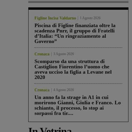
Figline Incisa Valdarno
1 Agosto 2026
Piscina di Figline finanziata oltre la
scadenza Pnrr, il gruppo di Fratelli
d’Italia: “Un ringraziamento al
Governo”
Cronaca
3 Agosto 2026
Scomparso da una struttura di
Castiglion Fiorentino l’uomo che
aveva ucciso la figlia a Levane nel
2020
Cronaca
4 Agosto 2026
Un anno fa la strage in A1 in cui
morirono Gianni, Giulia e Franco. Lo
schianto, il processo, lo stop ai
sorpassi fra tir....
In Vetrina