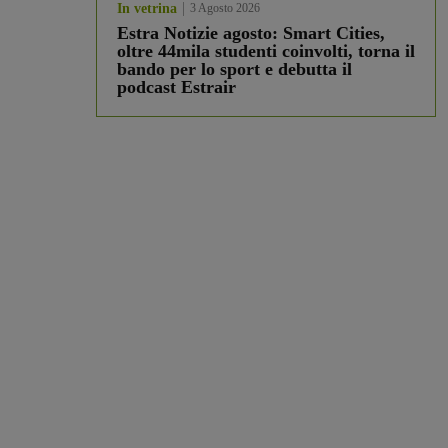
In vetrina
3 Agosto 2026
Estra Notizie agosto: Smart Cities,
oltre 44mila studenti coinvolti, torna il
bando per lo sport e debutta il
podcast Estrair