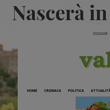
DOSSIER
HOME
CRONACA
POLITICA
ATTUALIT