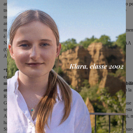
anche membro del Consiglio dell’Ordine degli Architetti di Arezzo p
tre mandati e ha ricoperto cariche di valenza nazionale e regionale
nell’ambito dell’Istituto Nazionale di Bioarchitettura (INBAR),
associazione no profit pioniera nella ricerca interdisciplinare e
nell’applicazione dell’ecologia all’edilizia e all’urbanistica. Attualme
è Coordinatore della Sezione provinciale di Arezzo dell’Istituto
Nazionale di Bioarchitettura, che rappresenta nell’ambito del CEAA
(Centro di Educazione Ambientale ed Alimentare) del Comune di
Arezzo.
“La scelta dell’architetto Fini si basa innanzitutto sulla sua
competenza professionale – dichiara il Sindaco Benini – Ha
maturato una lunga esperienza nell’applicazione della sostenibili
ambientale all’edilizia e all’urbanistica,
collaborando anche con la
Regione Toscana e con alcuni Comuni per la definizione di Linee
Guida per l’edilizia sostenibile. La sua competenza specifica e le sue
sensibilità sui temi dell’ambiente e della sostenibilità, sui quali questa
Amministrazione intende maggiormente investire nei prossimi anni, 
hanno portato ad affidarle questo importante incarico – continua il
Sindaco – Confido nelle capacità che la contraddistinguono e nel suo