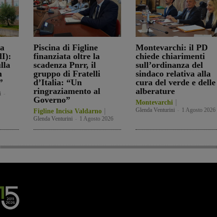
la
Piscina di Figline
Montevarchi: il PD
I):
finanziata oltre la
chiede chiarimenti
lla
scadenza Pnrr, il
sull’ordinanza del
n
gruppo di Fratelli
sindaco relativa alla
”
d’Italia: “Un
cura del verde e delle
ringraziamento al
alberature
i
-
Governo”
Montevarchi
Glenda Venturini
-
1 Agosto 2026
Figline Incisa Valdarno
Glenda Venturini
-
1 Agosto 2026