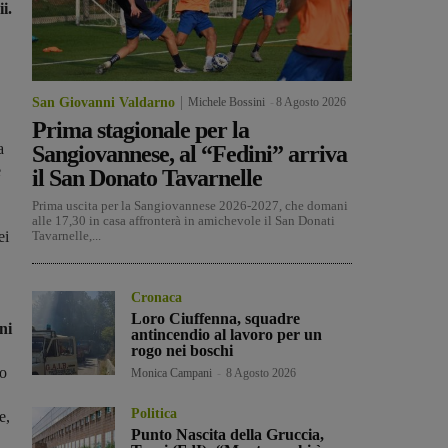
i.
San Giovanni Valdarno
Michele Bossini
-
8 Agosto 2026
Prima stagionale per la
a
Sangiovannese, al “Fedini” arriva
e
il San Donato Tavarnelle
Prima uscita per la Sangiovannese 2026-2027, che domani
alle 17,30 in casa affronterà in amichevole il San Donati
ei
Tavarnelle,...
Cronaca
Loro Ciuffenna, squadre
ni
antincendio al lavoro per un
rogo nei boschi
uo
Monica Campani
-
8 Agosto 2026
Politica
e,
Punto Nascita della Gruccia,