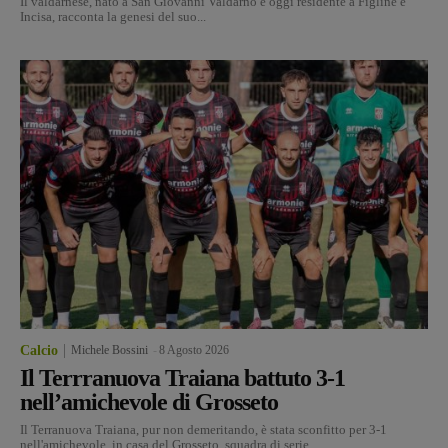
Il valdarnese, nato a San Giovanni Valdarno e oggi residente a Figline e
Incisa, racconta la genesi del suo...
Calcio
Michele Bossini
-
8 Agosto 2026
Il Terrranuova Traiana battuto 3-1
nell’amichevole di Grosseto
Il Terranuova Traiana, pur non demeritando, è stata sconfitto per 3-1
nell'amichevole in casa del Grosseto, squadra di serie...