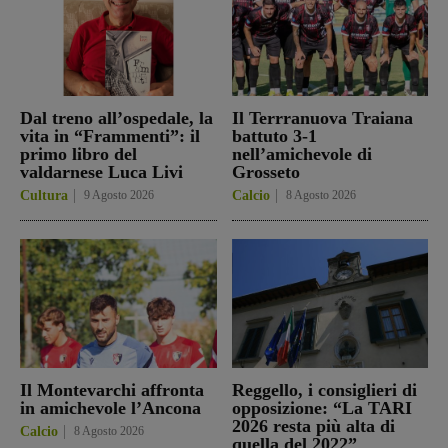
Dal treno all’ospedale, la
Il Terrranuova Traiana
vita in “Frammenti”: il
battuto 3-1
primo libro del
nell’amichevole di
valdarnese Luca Livi
Grosseto
Cultura
9 Agosto 2026
Calcio
8 Agosto 2026
Il Montevarchi affronta
Reggello, i consiglieri di
in amichevole l’Ancona
opposizione: “La TARI
2026 resta più alta di
Calcio
8 Agosto 2026
quella del 2022”