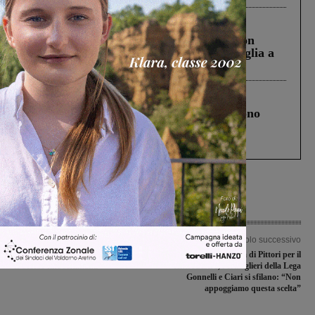
Cronaca
3 Agosto 2026
Scomparso da una struttura di Castiglion
Fiorentino l’uomo che aveva ucciso la figlia a
Levane nel 2020
Cronaca
4 Agosto 2026
Un anno fa la strage in A1 in cui morirono
Gianni, Giulia e Franco. Lo schianto, il
processo, lo stop ai sorpassi fra tir....
Articolo precedente
Articolo successivo
Tanti impegni per il Rugby Mammut
Candidatura di Pittori per il
lo scorso fine settimana
centrodestra, i consiglieri della Lega
Gonnelli e Ciari si sfilano: “Non
appoggiamo questa scelta”