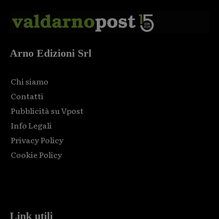
Arno Edizioni Srl
Chi siamo
Contatti
Pubblicità su Vpost
Info Legali
Privacy Policy
Cookie Policy
Html code here! Replace this with any non empty raw html
code and that's it.
Link utili