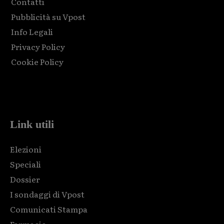
Contatti
Pubblicità su Vpost
Info Legali
Privacy Policy
Cookie Policy
Html code here! Replace this with any non empty raw html
code and that's it.
Link utili
Elezioni
Speciali
Dossier
I sondaggi di Vpost
Comunicati Stampa