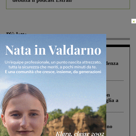
debutta il podcast Estrair
×
Più lette
Figline Incisa Valdarno
1 Agosto 2026
Piscina di Figline finanziata oltre la scadenza
Pnrr, il gruppo di Fratelli d’Italia: “Un
ringraziamento al Governo”
Cronaca
3 Agosto 2026
Scomparso da una struttura di Castiglion
Fiorentino l’uomo che aveva ucciso la figlia a
Levane nel 2020
Cronaca
4 Agosto 2026
Un anno fa la strage in A1 in cui morirono
Gianni, Giulia e Franco. Lo schianto, il