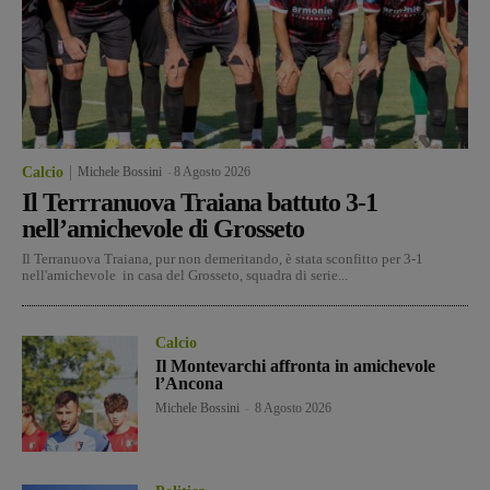
Calcio
Michele Bossini
-
8 Agosto 2026
Il Terrranuova Traiana battuto 3-1
nell’amichevole di Grosseto
Il Terranuova Traiana, pur non demeritando, è stata sconfitto per 3-1
nell'amichevole in casa del Grosseto, squadra di serie...
Calcio
Il Montevarchi affronta in amichevole
l’Ancona
Michele Bossini
-
8 Agosto 2026