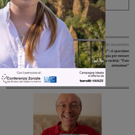
processo, lo stop ai sorpassi fra tir....
Articolo precedente
Articolo successivo
Torna l’agenda del Weekender:
“L’acqua è avvelenata”: si spacciano
cultura, eventi all’aperto, sagre e
per addetti di Publiacqua per entrare
molto altro in Valdarno
nelle case. La società: “Fate
attenzione”
Ultime Notizie