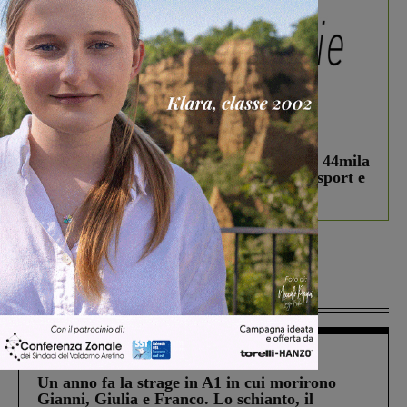
In vetrina
3 Agosto 2026
Estra Notizie agosto: Smart Cities, oltre 44mila
studenti coinvolti, torna il bando per lo sport e
debutta il podcast Estrair
Più lette
Cronaca
4 Agosto 2026
Un anno fa la strage in A1 in cui morirono
Gianni, Giulia e Franco. Lo schianto, il