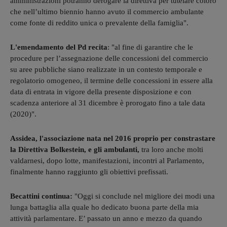
amministrazioni potranno derogare la direttiva per tutelare coloro
che nell’ultimo biennio hanno avuto il commercio ambulante
come fonte di reddito unica o prevalente della famiglia".
L'emendamento del Pd recita
: "al fine di garantire che le
procedure per l’assegnazione delle concessioni del commercio
su aree pubbliche siano realizzate in un contesto temporale e
regolatorio omogeneo, il termine delle concessioni in essere alla
data di entrata in vigore della presente disposizione e con
scadenza anteriore al 31 dicembre è prorogato fino a tale data
(2020)".
Assidea, l'associazione nata nel 2016 proprio per constrastare
la Direttiva Bolkestein, e gli ambulanti,
tra loro anche molti
valdarnesi, dopo lotte, manifestazioni, incontri al Parlamento,
finalmente hanno raggiunto gli obiettivi prefissati.
Becattini continua:
"Oggi si conclude nel migliore dei modi una
lunga battaglia alla quale ho dedicato buona parte della mia
attività parlamentare. E’ passato un anno e mezzo da quando