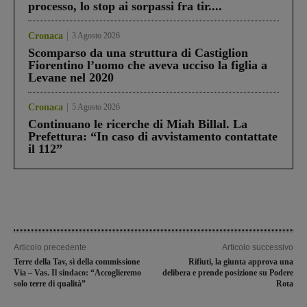
processo, lo stop ai sorpassi fra tir....
Cronaca
3 Agosto 2026
Scomparso da una struttura di Castiglion
Fiorentino l’uomo che aveva ucciso la figlia a
Levane nel 2020
Cronaca
5 Agosto 2026
Continuano le ricerche di Miah Billal. La
Prefettura: “In caso di avvistamento contattate
il 112”
Articolo precedente
Articolo successivo
Terre della Tav, sì della commissione
Rifiuti, la giunta approva una
Via – Vas. Il sindaco: “Accoglieremo
delibera e prende posizione su Podere
solo terre di qualità”
Rota