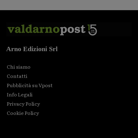
Arno Edizioni Srl
Chi siamo
Contatti
Pubblicità su Vpost
Info Legali
Privacy Policy
Cookie Policy
Html code here! Replace this with any non empty raw html
code and that's it.