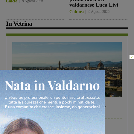
Calcio
9 Agosto 2026
valdarnese Luca Livi
Cultura
9 Agosto 2026
In Vetrina
×
In vetrina
6 Agosto 2026
Gita di famiglia a Firenze: 5 idee per far
divertire i tuoi figli