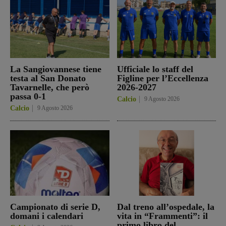
La Sangiovannese tiene
Ufficiale lo staff del
testa al San Donato
Figline per l’Eccellenza
Tavarnelle, che però
2026-2027
passa 0-1
Calcio
9 Agosto 2026
Calcio
9 Agosto 2026
Campionato di serie D,
Dal treno all’ospedale, la
domani i calendari
vita in “Frammenti”: il
primo libro del