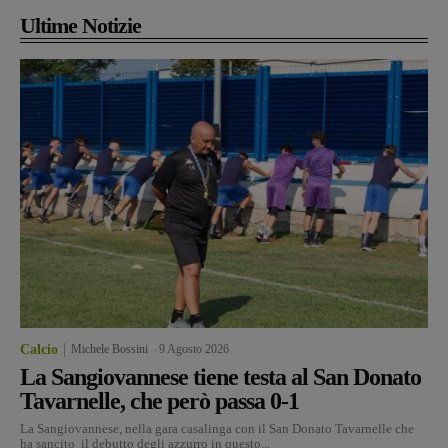
Ultime Notizie
Calcio
Michele Bossini
-
9 Agosto 2026
La Sangiovannese tiene testa al San Donato
Tavarnelle, che però passa 0-1
La Sangiovannese, nella gara casalinga con il San Donato Tavarnelle che
ha sancito il debutto degli azzurro in questo...