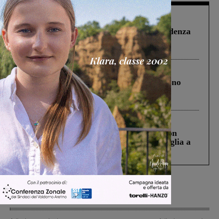
Figline Incisa Valdarno
1 Agosto 2026
Piscina di Figline finanziata oltre la scadenza
Pnrr, il gruppo di Fratelli d’Italia: “Un
ringraziamento al Governo”
Cronaca
4 Agosto 2026
Un anno fa la strage in A1 in cui morirono
Gianni, Giulia e Franco. Lo schianto, il
processo, lo stop ai sorpassi fra tir....
Cronaca
3 Agosto 2026
Scomparso da una struttura di Castiglion
Fiorentino l’uomo che aveva ucciso la figlia a
Levane nel 2020