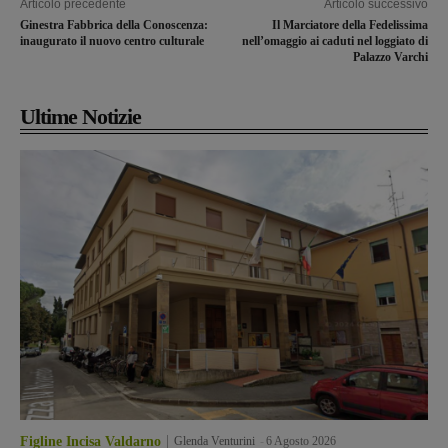
Articolo precedente
Articolo successivo
Ginestra Fabbrica della Conoscenza:
Il Marciatore della Fedelissima
inaugurato il nuovo centro culturale
nell’omaggio ai caduti nel loggiato di
Palazzo Varchi
Ultime Notizie
Figline Incisa Valdarno
Glenda Venturini
-
6 Agosto 2026