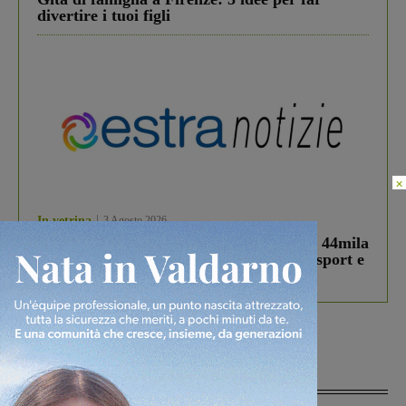
divertire i tuoi figli
×
In vetrina
3 Agosto 2026
Estra Notizie agosto: Smart Cities, oltre 44mila
studenti coinvolti, torna il bando per lo sport e
debutta il podcast Estrair
Più lette