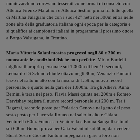
montevarchino correvano tesserati come ormai di consueto con
Atletica Firenze Marathon e Atletica Sestini: prima fra tutte quella
di Martina Falagiani che con i suoi 42” netti nei 300m entra nelle
zone alte della graduatoria italiana ogni epoca per la categoria e
si qualifica ai campionati italiani in programma il prossimo ottore
a Borgo Valsugana, in Trentino.
Maria Vittoria Salani mostra progressi negli 80 e 300 m
nonostante le condizioni fisiche non perfette
. Mirko Bardelli
migliora il proprio personale sui 1.000m di ben 10 secondi,
Leonardo Di Schino chiude ottavo negli 80m, Venanzio Fantoni
terzo nel salto in alto con la misura di 1.59m, nuovo record
personale, e quarto nella gara dei 1.000m. Tra gli Allievi, Anna
Bernini è terza nel peso, Flavia Massi quinta nei 200m e Romeo
Dervishay registra il nuovo record personale sui 200 m. Tra i
Ragazzi, secondo posto per Federico Genova nel getto del peso,
sesto posto per Lucrezia Romeo nel salto in alto e Chiara
Venturella 60m. Francesco Venturella e Emma Sangalli settomi
sui 600m. Buona prova per Gaia Valentini sui 60m, da rivedere
Stuart Sosa e Giosuè Fantoni impegnati in gare a loro non