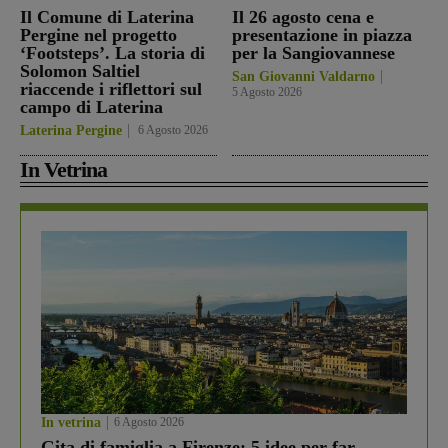
Il Comune di Laterina
Il 26 agosto cena e
Pergine nel progetto
presentazione in piazza
‘Footsteps’. La storia di
per la Sangiovannese
Solomon Saltiel
San Giovanni Valdarno
riaccende i riflettori sul
5 Agosto 2026
campo di Laterina
Laterina Pergine
6 Agosto 2026
In Vetrina
In vetrina
6 Agosto 2026
Gita di famiglia a Firenze: 5 idee per far