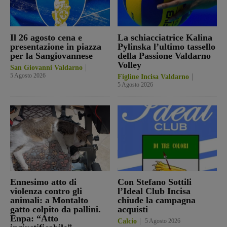
Il 26 agosto cena e
La schiacciatrice Kalina
presentazione in piazza
Pylinska l’ultimo tassello
per la Sangiovannese
della Passione Valdarno
Volley
San Giovanni Valdarno
5 Agosto 2026
Figline Incisa Valdarno
5 Agosto 2026
Ennesimo atto di
Con Stefano Sottili
violenza contro gli
l’Ideal Club Incisa
animali: a Montalto
chiude la campagna
gatto colpito da pallini.
acquisti
Enpa: “Atto
Calcio
5 Agosto 2026