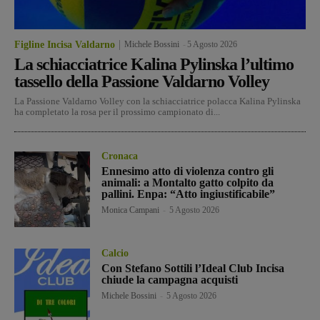
Figline Incisa Valdarno
Michele Bossini
-
5 Agosto 2026
La schiacciatrice Kalina Pylinska l’ultimo
tassello della Passione Valdarno Volley
La Passione Valdarno Volley con la schiacciatrice polacca Kalina Pylinska
ha completato la rosa per il prossimo campionato di...
Cronaca
Ennesimo atto di violenza contro gli
animali: a Montalto gatto colpito da
pallini. Enpa: “Atto ingiustificabile”
Monica Campani
-
5 Agosto 2026
Calcio
Con Stefano Sottili l’Ideal Club Incisa
chiude la campagna acquisti
Michele Bossini
-
5 Agosto 2026