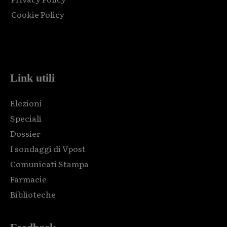
Cookie Policy
Html code here! Replace this with any non empty raw html
code and that's it.
Link utili
Elezioni
Speciali
Dossier
I sondaggi di Vpost
Comunicati Stampa
Farmacie
Biblioteche