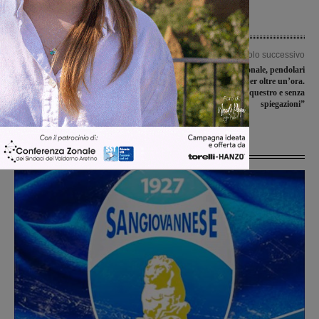
Articolo precedente
Articolo successivo
La MGiTALY Pallavolo Valdarno
Guasto ad un regionale, pendolari
cade a Cortona, la promozione diretta
chiusi a bordo per oltre un’ora.
pare più lontana
“Tenuti sotto sequestro e senza
spiegazioni”
Ultime Notizie