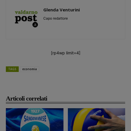
Glenda Venturini
Capo redattore
[rp4wp limit=4]
TAGS
economia
Articoli correlati