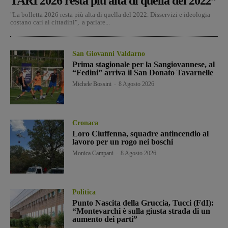
TARI 2026 resta più alta di quella del 2022”
"La bolletta 2026 resta più alta di quella del 2022. Disservizi e ideologia
costano cari ai cittadini", a parlare...
San Giovanni Valdarno
Prima stagionale per la Sangiovannese, al
“Fedini” arriva il San Donato Tavarnelle
Michele Bossini
-
8 Agosto 2026
Cronaca
Loro Ciuffenna, squadre antincendio al
lavoro per un rogo nei boschi
Monica Campani
-
8 Agosto 2026
Politica
Punto Nascita della Gruccia, Tucci (FdI):
“Montevarchi è sulla giusta strada di un
aumento dei parti”