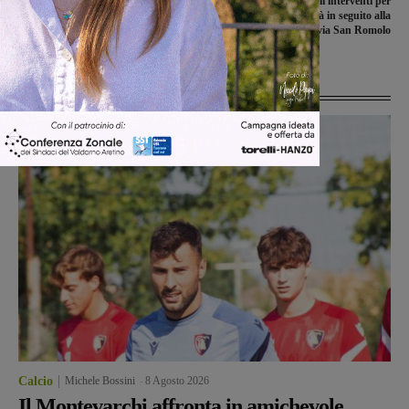
Figline: aperto il concorso per
Figline, al via gli interventi per
disegnare il drappo del 53° Palio di
ripristinare la viabilità in seguito alla
San Rocco
frana di via San Romolo
Ultime Notizie
Calcio
Michele Bossini
-
8 Agosto 2026
Il Montevarchi affronta in amichevole