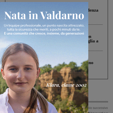
Figline Incisa Valdarno
1 Agosto 2026
Piscina di Figline finanziata oltre la scadenza
Pnrr, il gruppo di Fratelli d’Italia: “Un
ringraziamento al Governo”
Cronaca
3 Agosto 2026
Scomparso da una struttura di Castiglion
Fiorentino l’uomo che aveva ucciso la figlia a
Levane nel 2020
Cronaca
4 Agosto 2026
Un anno fa la strage in A1 in cui morirono
Gianni, Giulia e Franco. Lo schianto, il
processo, lo stop ai sorpassi fra tir....
Articolo precedente
Articolo successivo