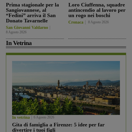
Prima stagionale per la
Loro Ciuffenna, squadre
Sangiovannese, al
antincendio al lavoro per
“Fedini” arriva il San
un rogo nei boschi
Donato Tavarnelle
Cronaca
8 Agosto 2026
San Giovanni Valdarno
8 Agosto 2026
In Vetrina
In vetrina
6 Agosto 2026
Gita di famiglia a Firenze: 5 idee per far
divertire i tuoi figli