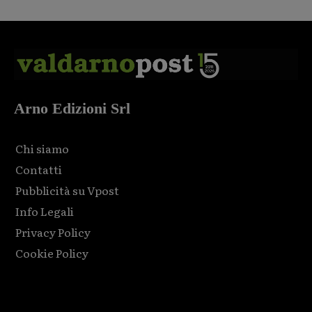
Arno Edizioni Srl
Chi siamo
Contatti
Pubblicità su Vpost
Info Legali
Privacy Policy
Cookie Policy
Html code here! Replace this with any non empty raw html
code and that's it.