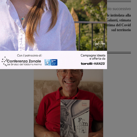
Articolo precedente
Articolo successivo
Autostrada: camion intraversato
Rignano: un’area verde intitolata alla
prima del casello di Arezzo, tratto
dottoressa Fiorella Galanti, stimata
chiuso da Valdarno
farmacista, prima vittima del Covid
sul territorio
Ultime Notizie