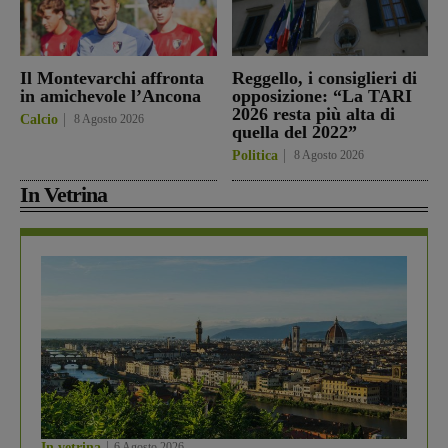
Il Montevarchi affronta
Reggello, i consiglieri di
in amichevole l’Ancona
opposizione: “La TARI
2026 resta più alta di
Calcio
8 Agosto 2026
quella del 2022”
Politica
8 Agosto 2026
In Vetrina
In vetrina
6 Agosto 2026