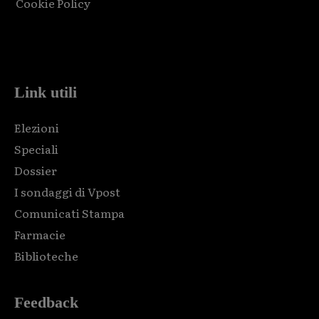
Cookie Policy
Html code here! Replace this with any non empty raw html
code and that's it.
Link utili
Elezioni
Speciali
Dossier
I sondaggi di Vpost
Comunicati Stampa
Farmacie
Biblioteche
Feedback