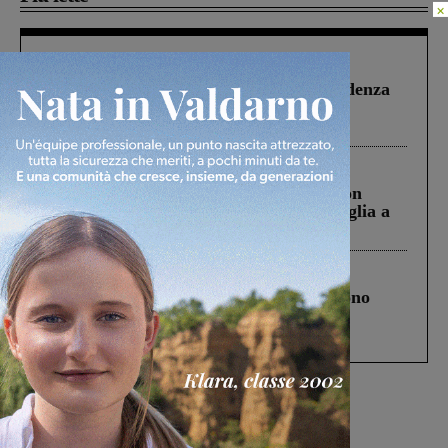
×
Figline Incisa Valdarno
1 Agosto 2026
Piscina di Figline finanziata oltre la scadenza
Pnrr, il gruppo di Fratelli d’Italia: “Un
ringraziamento al Governo”
Cronaca
3 Agosto 2026
Scomparso da una struttura di Castiglion
Fiorentino l’uomo che aveva ucciso la figlia a
Levane nel 2020
Cronaca
4 Agosto 2026
Un anno fa la strage in A1 in cui morirono
Gianni, Giulia e Franco. Lo schianto, il
processo, lo stop ai sorpassi fra tir....