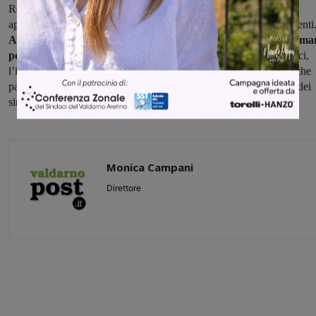
Regione Toscana ha distribuito alle farmacie ospedaliere un
approvvigionamento di Paxlovid che si aggiunge agli altri trattamenti
Ad Arezzo sono arrivati i primi 150 trattamenti che già da doma
potranno essere utilizzati.
Rimane sempre, per tutti questi farmaci,
l’importanza di una somministrazione precoce, nello specifico anche
paxlovid, come molnupiravir, entro cinque giorni dalla comparsa dei
sintomi.”
Monica Campani
Direttore
Share