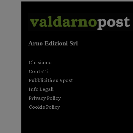
Arno Edizioni Srl
Chi siamo
Contatti
Pubblicità su Vpost
Info Legali
Privacy Policy
Cookie Policy
Html code here! Replace this with any non empty raw
html code and that's it.