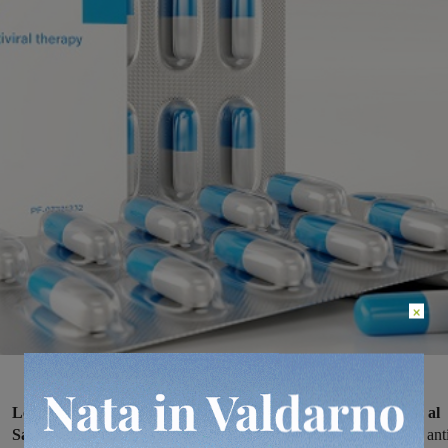
×
Le pillole anti-covid della pfizer Paxlovid sono arrivate anche al
San Donato di Arezzo.
Si tratta al momento dell’unico antivirale ant