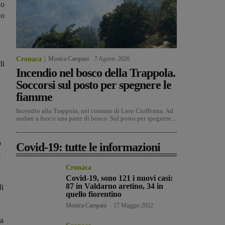
no
no
Cronaca
Monica Campani
-
7 Agosto 2026
di
Incendio nel bosco della Trappola.
Soccorsi sul posto per spegnere le
fiamme
Incendio alla Trappola, nel comune di Loro Ciuffenna. Ad
andare a fuoco una parte di bosco. Sul posto per spegnere...
o
Covid-19: tutte le informazioni
o
Cronaca
Covid-19, sono 121 i nuovi casi:
87 in Valdarno aretino, 34 in
di
quello fiorentino
Monica Campani
-
17 Maggio 2022
la