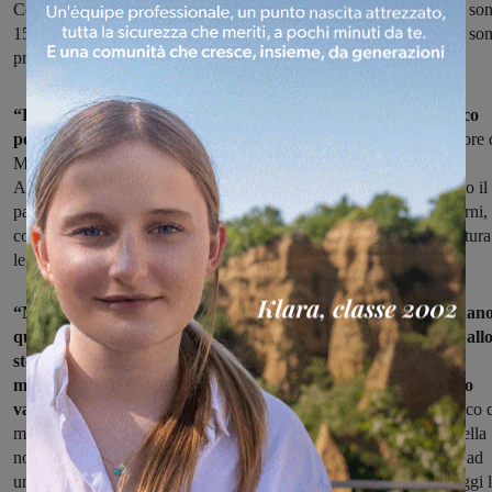
Covid per via orale approvato dalle autorità europee. Attualmente so
150 i trattamenti a disposizione e saranno utilizzati per i casi dove so
presenti maggiori rischi di complicanze.
“Da oggi anche ad Arezzo, finalmente l’armentario terapeutico
per trattare il covid a domicilio è completo –
comunica il direttore 
Malattie Infettive dell’Ospedale San Donato Danilo Tacconi –
Abbiamo anticorpi monoclonali e antivirali, e da oggi si è aggiunto il
paxlovid: farmaco da assumere per via orale per un totale di 5 giorni,
con un efficacia nel prevenire le complicanze da Covid-19 addirittura
leggermente superiore rispetto ai monoclonali”.
“Non sono farmaci disponibili per tutti, le indicazioni riguardan
quei soggetti affetti da infezione da SarsCov2 che presentano all
stesso tempo delle patologie che li potrebbero esporre ad un
maggior rischio di complicanze, indipendentemente dallo stato
vaccinale.
Ovviamente sarà compito del medico Usca o del Medico 
medicina generale segnalare il paziente al centro di riferimento (nella
nostra Azienda sono i reparti di Malattie infettive) che poi in base ad
una serie di valutazioni deciderà il trattamento più appropriato. Oggi 