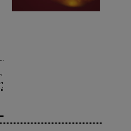
vo
e:
ni