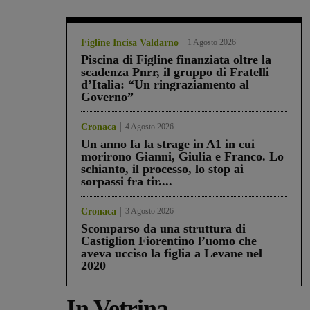
Figline Incisa Valdarno
1 Agosto 2026
Piscina di Figline finanziata oltre la
scadenza Pnrr, il gruppo di Fratelli
d’Italia: “Un ringraziamento al
Governo”
Cronaca
4 Agosto 2026
Un anno fa la strage in A1 in cui
morirono Gianni, Giulia e Franco. Lo
schianto, il processo, lo stop ai
sorpassi fra tir....
Cronaca
3 Agosto 2026
Scomparso da una struttura di
Castiglion Fiorentino l’uomo che
aveva ucciso la figlia a Levane nel
2020
In Vetrina