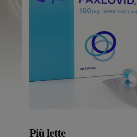
Più lette