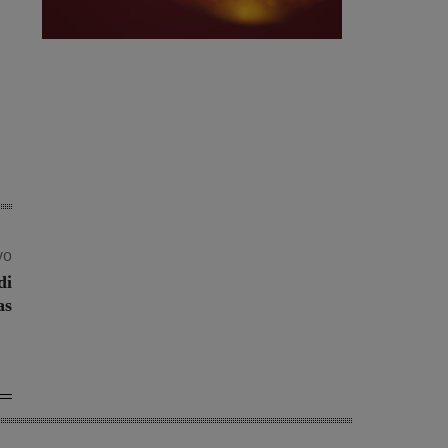
vo
di
as