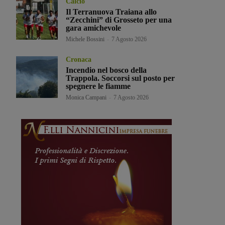
Calcio
Il Terranuova Traiana allo
“Zecchini” di Grosseto per una
gara amichevole
Michele Bossini
-
7 Agosto 2026
Cronaca
Incendio nel bosco della
Trappola. Soccorsi sul posto per
spegnere le fiamme
Monica Campani
-
7 Agosto 2026