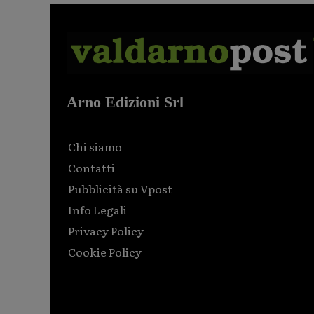
Arno Edizioni Srl
Chi siamo
Contatti
Pubblicità su Vpost
Info Legali
Privacy Policy
Cookie Policy
Html code here! Replace this with any non empty raw
html code and that's it.