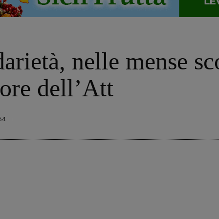
arietà, nelle mense sco
ore dell’Att
64