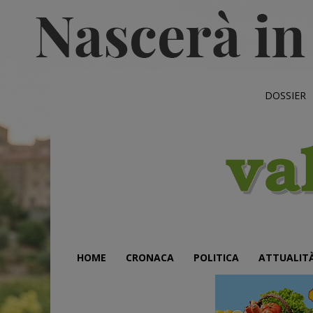
DOSSIER
HOME
CRONACA
POLITICA
ATTUALIT