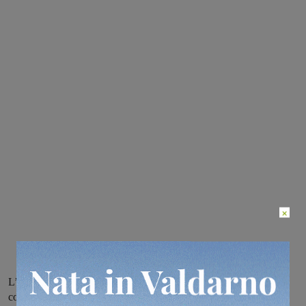
×
L’Associazione Tumori Toscana ringrazia l’Amministrazione
comunale di Figline e Incisa Valdarno per la partecipazione