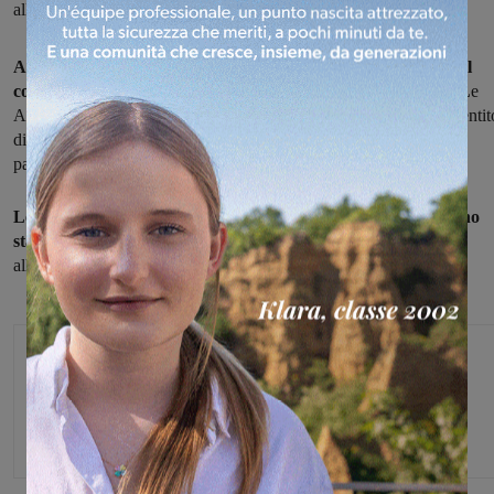
all’iniziativa “Le Arance della solidarietà”
Arriva il ringraziamento dell’Associazione Tumori Toscana al
comune di Figline e Incisa,
per la partecipazione all’iniziativa “Le
Arance della solidarietà”. La campagna di raccolta fondi ha consentit
di finanziare cure a domicilio per i malati di tumore, fornendo ai
pazienti ed alle loro famiglie prestazioni gratuite 24 ore su 24.
Le arance, acquistate dal Comune tra gennaio e febbraio, sono
state servite
nelle mense scolastiche della città, permettendo
all’associazione di raccogliere 39mila euro.
Glenda Venturini
Capo redattore