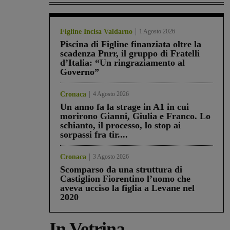
Figline Incisa Valdarno
1 Agosto 2026
Piscina di Figline finanziata oltre la
scadenza Pnrr, il gruppo di Fratelli
d’Italia: “Un ringraziamento al
Governo”
Cronaca
4 Agosto 2026
Un anno fa la strage in A1 in cui
morirono Gianni, Giulia e Franco. Lo
schianto, il processo, lo stop ai
sorpassi fra tir....
Cronaca
3 Agosto 2026
Scomparso da una struttura di
Castiglion Fiorentino l’uomo che
aveva ucciso la figlia a Levane nel
2020
In Vetrina