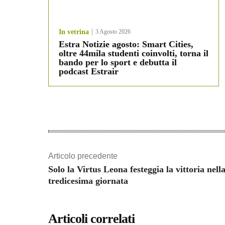
In vetrina
3 Agosto 2026
Estra Notizie agosto: Smart Cities,
oltre 44mila studenti coinvolti, torna il
bando per lo sport e debutta il
podcast Estrair
Articolo precedente
Solo la Virtus Leona festeggia la vittoria nell
tredicesima giornata
Articoli correlati