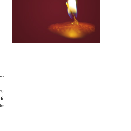
vo
di
te