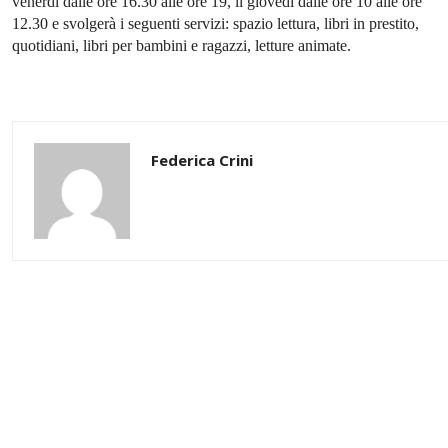
venerdì dalle ore 16.30 alle ore 19, il giovedì dalle ore 10 alle ore
12.30 e svolgerà i seguenti servizi: spazio lettura, libri in prestito,
quotidiani, libri per bambini e ragazzi, letture animate.
Federica Crini
Share