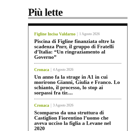
Più lette
Figline Incisa Valdarno
1 Agosto 2026
Piscina di Figline finanziata oltre la
scadenza Pnrr, il gruppo di Fratelli
d’Italia: “Un ringraziamento al
Governo”
Cronaca
4 Agosto 2026
Un anno fa la strage in A1 in cui
morirono Gianni, Giulia e Franco. Lo
schianto, il processo, lo stop ai
sorpassi fra tir....
Cronaca
3 Agosto 2026
Scomparso da una struttura di
Castiglion Fiorentino l’uomo che
aveva ucciso la figlia a Levane nel
2020