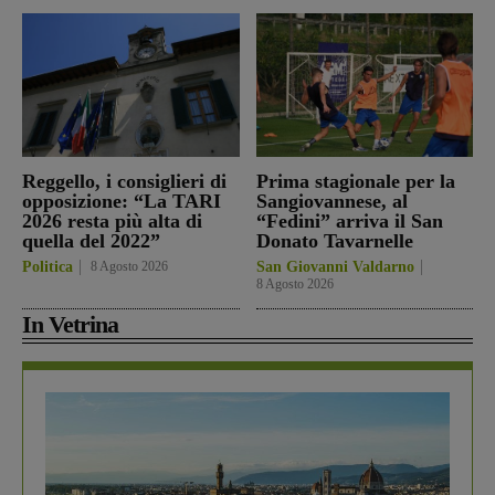
Reggello, i consiglieri di
Prima stagionale per la
opposizione: “La TARI
Sangiovannese, al
2026 resta più alta di
“Fedini” arriva il San
quella del 2022”
Donato Tavarnelle
Politica
8 Agosto 2026
San Giovanni Valdarno
8 Agosto 2026
In Vetrina