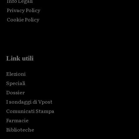
Info Legali
Privacy Policy
Cookie Policy
Html code here! Replace this with any non empty raw html
code and that's it.
Link utili
Elezioni
Speciali
Dossier
I sondaggi di Vpost
Comunicati Stampa
Farmacie
Biblioteche