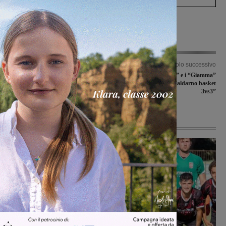
Articolo precedente
Articolo successivo
Assemblea di Publiacqua: il Comune
Le “Amiche di Denver” e i “Giamma”
di Castelfranco Piandiscò non ha
a segno nel “Torneo Valdarno basket
votato a favore del bilancio societario
3vs3”
Ultime Notizie