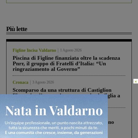
Più lette
Figline Incisa Valdarno
1 Agosto 2026
Piscina di Figline finanziata oltre la scadenza
Pnrr, il gruppo di Fratelli d’Italia: “Un
ringraziamento al Governo”
×
Cronaca
3 Agosto 2026
Scomparso da una struttura di Castiglion
Fiorentino l’uomo che aveva ucciso la figlia a
Levane nel 2020
Cronaca
4 Agosto 2026
Un anno fa la strage in A1 in cui morirono
Gianni, Giulia e Franco. Lo schianto, il
processo, lo stop ai sorpassi fra tir....