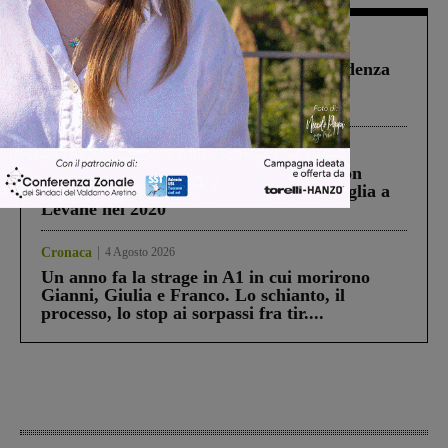
Figline Incisa Valdarno
1 Agosto 2026
Piscina di Figline finanziata oltre la scadenza
Pnrr, il gruppo di Fratelli d’Italia: “Un
ringraziamento al Governo”
Cronaca
3 Agosto 2026
Scomparso da una struttura di Castiglion
Fiorentino l’uomo che aveva ucciso la figlia a
Levane nel 2020
Cronaca
4 Agosto 2026
Un anno fa la strage in A1 in cui morirono
Gianni, Giulia e Franco. Lo schianto, il
processo, lo stop ai sorpassi fra tir....