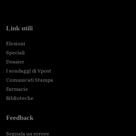
Html code here! Replace this with any non empty raw html
code and that's it.
Link utili
Elezioni
Speciali
Dossier
I sondaggi di Vpost
Comunicati Stampa
Farmacie
Biblioteche
Feedback
Segnala un errore