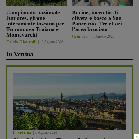
Campionato nazionale
Bucine, incendio di
Juniores, girone
oliveta e bosco a San
interamente toscano per
Pancrazio. Tre ettari
Terranuova Traiana e
l’area bruciata
Montevarchi
Cronaca
7 Agosto 2026
Calcio Giovanili
8 Agosto 2026
In Vetrina
In vetrina
6 Agosto 2026
×