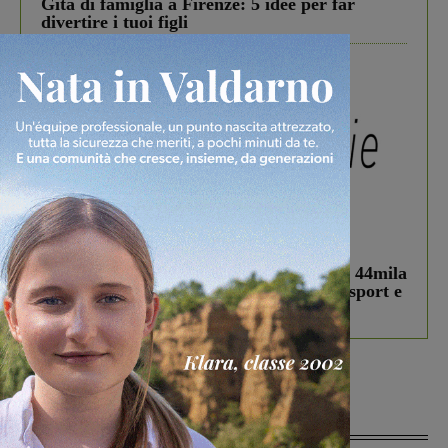
Gita di famiglia a Firenze: 5 idee per far
divertire i tuoi figli
In vetrina
3 Agosto 2026
Estra Notizie agosto: Smart Cities, oltre 44mila
studenti coinvolti, torna il bando per lo sport e
debutta il podcast Estrair
Più lette