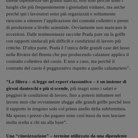
dirette dipendenze dei grandi marchi, non solo perché sono i
luoghi che più frequentemente i giornalisti visitano, ma anche
perché qui i lavoratori sono più organizzati e solitamente
riescono a ottenere l’applicazione dei contratti collettivi e premi
di produzione a livello aziendale. Ovviamente non mancano le
eccezioni. Dalle testimonianze raccolte Prada pare sia la griffe
con rapporti sindacali più difficili e condizioni di lavoro più
critiche. D’altra parte, Prada è l’unica delle grandi case del lusso
nella Riviera del Brenta che pur producendo calzature applica il
contratto collettivo del cuoio. E non a caso, ma perché il
contratto del cuoio è peggiorativo rispetto a quello calzaturiero”.
“La filiera – si legge nel report riassuntivo – è un insieme di
gironi danteschi e più si scende,
più magri sono i salari e
peggiori le condizioni di lavoro, fino a potersi imbattere nel
lavoro nero che ovviamente sfugge alle grandi griffe perché loro
il rapporto lo tengono solo col primo anello della subfornitura.
Ma spesso i prezzi che pagano sono così bassi da non lasciare
molta scelta a chi sta alla base”.
Una “cinesizzazione” – termine utilizzato da una dipendente