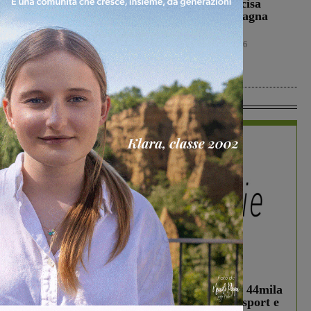
violenza contro gli
l’Ideal Club Incisa
animali: a Montalto
chiude la campagna
gatto colpito da pallini.
acquisti
Enpa: “Atto
Calcio
5 Agosto 2026
ingiustificabile”
Cronaca
5 Agosto 2026
In Vetrina
In vetrina
3 Agosto 2026
Estra Notizie agosto: Smart Cities, oltre 44mila
studenti coinvolti, torna il bando per lo sport e