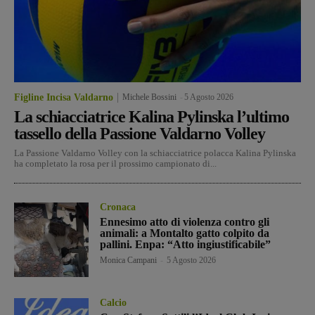
Figline Incisa Valdarno
Michele Bossini
-
5 Agosto 2026
La schiacciatrice Kalina Pylinska l’ultimo
tassello della Passione Valdarno Volley
La Passione Valdarno Volley con la schiacciatrice polacca Kalina Pylinska
ha completato la rosa per il prossimo campionato di...
Cronaca
Ennesimo atto di violenza contro gli
animali: a Montalto gatto colpito da
pallini. Enpa: “Atto ingiustificabile”
Monica Campani
-
5 Agosto 2026
Calcio