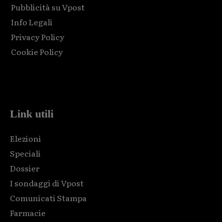
Pubblicità su Vpost
Info Legali
Privacy Policy
Cookie Policy
Html code here! Replace this with any non empty raw html
code and that's it.
Link utili
Elezioni
Speciali
Dossier
I sondaggi di Vpost
Comunicati Stampa
Farmacie