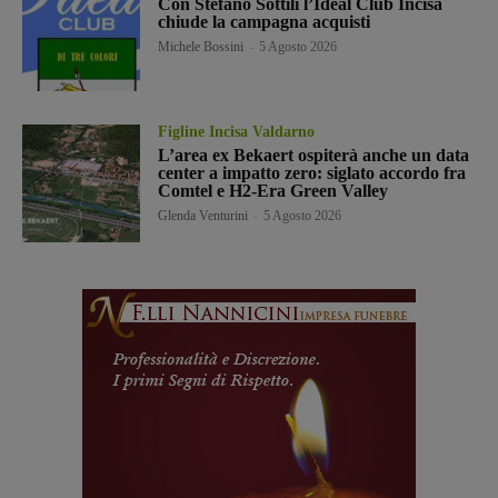
Con Stefano Sottili l’Ideal Club Incisa
chiude la campagna acquisti
Michele Bossini
-
5 Agosto 2026
Figline Incisa Valdarno
L’area ex Bekaert ospiterà anche un data
center a impatto zero: siglato accordo fra
Comtel e H2-Era Green Valley
Glenda Venturini
-
5 Agosto 2026