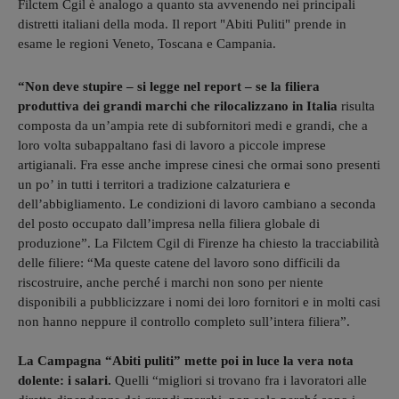
Filctem Cgil è analogo a quanto sta avvenendo nei principali
distretti italiani della moda. Il report "Abiti Puliti" prende in
esame le regioni Veneto, Toscana e Campania.
“Non deve stupire – si legge nel report – se la filiera
produttiva dei grandi marchi che rilocalizzano in Italia
risulta
composta da un’ampia rete di subfornitori medi e grandi, che a
loro volta subappaltano fasi di lavoro a piccole imprese
artigianali. Fra esse anche imprese cinesi che ormai sono presenti
un po’ in tutti i territori a tradizione calzaturiera e
dell’abbigliamento. Le condizioni di lavoro cambiano a seconda
del posto occupato dall’impresa nella filiera globale di
produzione”. La Filctem Cgil di Firenze ha chiesto la tracciabilità
delle filiere: “Ma queste catene del lavoro sono difficili da
riscostruire, anche perché i marchi non sono per niente
disponibili a pubblicizzare i nomi dei loro fornitori e in molti casi
non hanno neppure il controllo completo sull’intera filiera”.
La Campagna “Abiti puliti” mette poi in luce la vera nota
dolente: i salari.
Quelli “migliori si trovano fra i lavoratori alle