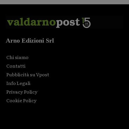
Arno Edizioni Srl
Chi siamo
Contatti
Pubblicità su Vpost
Info Legali
Privacy Policy
Cookie Policy
Html code here! Replace this with any non empty raw html
code and that's it.