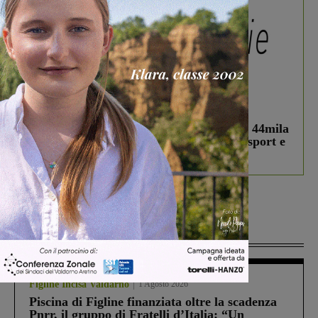
In vetrina
3 Agosto 2026
Estra Notizie agosto: Smart Cities, oltre 44mila
studenti coinvolti, torna il bando per lo sport e
debutta il podcast Estrair
Più lette
Figline Incisa Valdarno
1 Agosto 2026
Piscina di Figline finanziata oltre la scadenza
Pnrr, il gruppo di Fratelli d’Italia: “Un