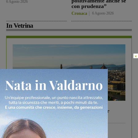
positivamente anche se
6 Agosto 2026
con prudenza”
Cronaca
6 Agosto 2026
In Vetrina
×
In vetrina
6 Agosto 2026
Gita di famiglia a Firenze: 5 idee per far
divertire i tuoi figli