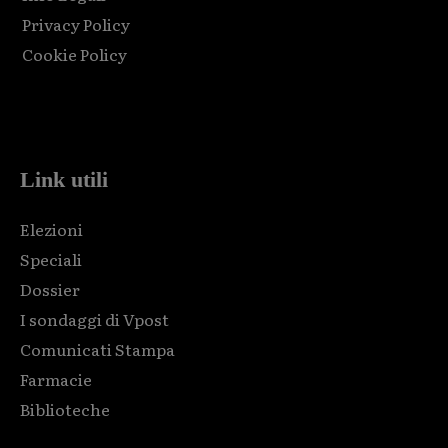
Privacy Policy
Cookie Policy
Html code here! Replace this with any non empty raw html
code and that's it.
Link utili
Elezioni
Speciali
Dossier
I sondaggi di Vpost
Comunicati Stampa
Farmacie
Biblioteche