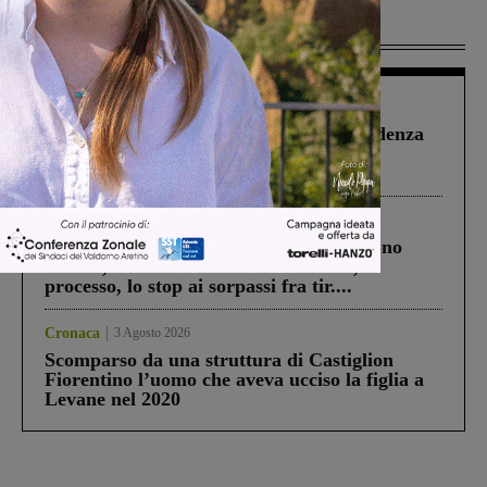
Più lette
Figline Incisa Valdarno
1 Agosto 2026
Piscina di Figline finanziata oltre la scadenza
Pnrr, il gruppo di Fratelli d’Italia: “Un
ringraziamento al Governo”
Cronaca
4 Agosto 2026
Un anno fa la strage in A1 in cui morirono
Gianni, Giulia e Franco. Lo schianto, il
processo, lo stop ai sorpassi fra tir....
Cronaca
3 Agosto 2026
Scomparso da una struttura di Castiglion
Fiorentino l’uomo che aveva ucciso la figlia a
Levane nel 2020