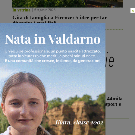
×
In vetrina
6 Agosto 2026
Gita di famiglia a Firenze: 5 idee per far
divertire i tuoi figli
In vetrina
3 Agosto 2026
Estra Notizie agosto: Smart Cities, oltre 44mila
studenti coinvolti, torna il bando per lo sport e
debutta il podcast Estrair