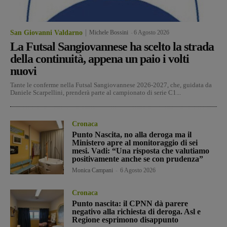
San Giovanni Valdarno
Michele Bossini
-
6 Agosto 2026
La Futsal Sangiovannese ha scelto la strada
della continuità, appena un paio i volti
nuovi
Tante le conferme nella Futsal Sangiovannese 2026-2027, che, guidata da
Daniele Scarpellini, prenderà parte al campionato di serie C1...
Cronaca
Punto Nascita, no alla deroga ma il
Ministero apre al monitoraggio di sei
mesi. Vadi: “Una risposta che valutiamo
positivamente anche se con prudenza”
Monica Campani
-
6 Agosto 2026
Cronaca
Punto nascita: il CPNN dà parere
negativo alla richiesta di deroga. Asl e
Regione esprimono disappunto