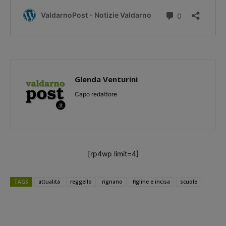
Glenda Venturini
Capo redattore
[rp4wp limit=4]
TAGS
attualità
reggello
rignano
figline e incisa
scuole