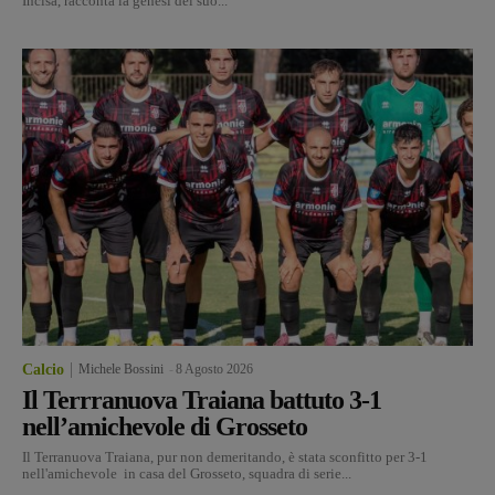
Incisa, racconta la genesi del suo...
Calcio
Michele Bossini
-
8 Agosto 2026
Il Terrranuova Traiana battuto 3-1
nell’amichevole di Grosseto
Il Terranuova Traiana, pur non demeritando, è stata sconfitto per 3-1
nell'amichevole in casa del Grosseto, squadra di serie...