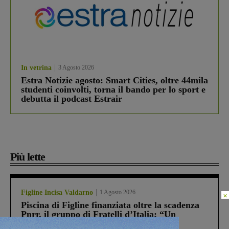
In vetrina
3 Agosto 2026
Estra Notizie agosto: Smart Cities, oltre 44mila
studenti coinvolti, torna il bando per lo sport e
debutta il podcast Estrair
Più lette
Figline Incisa Valdarno
1 Agosto 2026
×
Piscina di Figline finanziata oltre la scadenza
Pnrr, il gruppo di Fratelli d’Italia: “Un
ringraziamento al Governo”