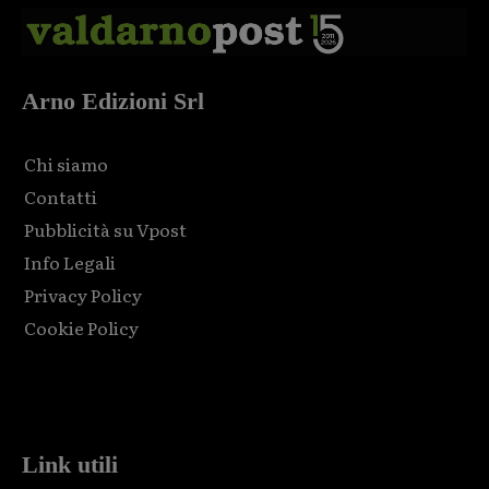
Arno Edizioni Srl
Chi siamo
Contatti
Pubblicità su Vpost
Info Legali
Privacy Policy
Cookie Policy
Html code here! Replace this with any non empty raw html
code and that's it.
Link utili