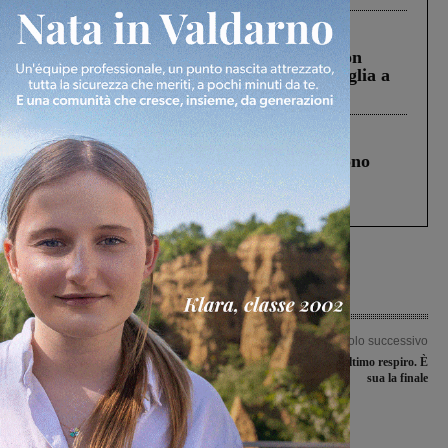
Cronaca
3 Agosto 2026
Scomparso da una struttura di Castiglion
Fiorentino l’uomo che aveva ucciso la figlia a
Levane nel 2020
Cronaca
4 Agosto 2026
Un anno fa la strage in A1 in cui morirono
Gianni, Giulia e Franco. Lo schianto, il
processo, lo stop ai sorpassi fra tir....
Articolo precedente
Articolo successivo
Pacchetto tributario: il gruppo di
Traiana, vittoria all’ultimo respiro. È
maggioranza soddisfatto del lavoro
sua la finale
svolto