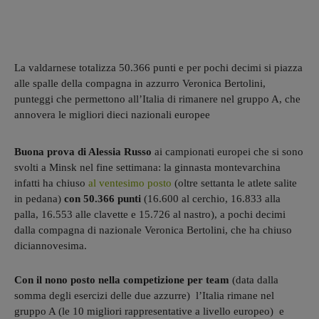
La valdarnese totalizza 50.366 punti e per pochi decimi si piazza
alle spalle della compagna in azzurro Veronica Bertolini,
punteggi che permettono all’Italia di rimanere nel gruppo A, che
annovera le migliori dieci nazionali europee
Buona prova di Alessia Russo
ai campionati europei che si sono
svolti a Minsk nel fine settimana: la ginnasta montevarchina
infatti ha chiuso
al ventesimo posto
(oltre settanta le atlete salite
in pedana)
con 50.366 punti
(16.600 al cerchio, 16.833 alla
palla, 16.553 alle clavette e 15.726 al nastro), a pochi decimi
dalla compagna di nazionale Veronica Bertolini, che ha chiuso
diciannovesima.
Con il nono posto nella competizione per team
(data dalla
somma degli esercizi delle due azzurre) l’Italia rimane nel
gruppo A (le 10 migliori rappresentative a livello europeo) e