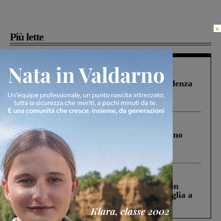
×
Più lette
Figline Incisa Valdarno
1 Agosto 2026
Piscina di Figline finanziata oltre la scadenza
Pnrr, il gruppo di Fratelli d’Italia: “Un
ringraziamento al Governo”
Cronaca
4 Agosto 2026
Un anno fa la strage in A1 in cui morirono
Gianni, Giulia e Franco. Lo schianto, il
processo, lo stop ai sorpassi fra tir....
Cronaca
3 Agosto 2026
Scomparso da una struttura di Castiglion
Fiorentino l’uomo che aveva ucciso la figlia a
Levane nel 2020