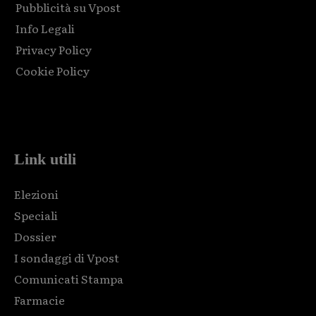
Pubblicità su Vpost
Info Legali
Privacy Policy
Cookie Policy
Html code here! Replace this with any non empty raw html
code and that's it.
Link utili
Elezioni
Speciali
Dossier
I sondaggi di Vpost
Comunicati Stampa
Farmacie