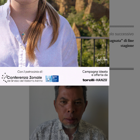
Articolo precedente
Articolo successivo
Novanta minuti che valgono una
Aquila, “scampagnata” di fine
stagione per Laterina e Reggello
stagione
Ultime Notizie