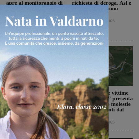
apre al monitoraggio di
richiesta di deroga. Asl e
sei mesi. Vadi: “Una
Regione esprimono
risposta che valutiamo
disappunto
positivamente anche se
Cronaca
6 Agosto 2026
con prudenza”
Cronaca
6 Agosto 2026
Doppio tamponamento
Il Comitato “Le vittime
nel tratto di A1 fra
di Podere Rota” presenta
Firenze sud e Incisa: sei
un esposto sulle molestie
persone ferite
olfattive derivanti dal
sito
Cronaca
6 Agosto 2026
Cronaca
6 Agosto 2026
Ultime Calcio