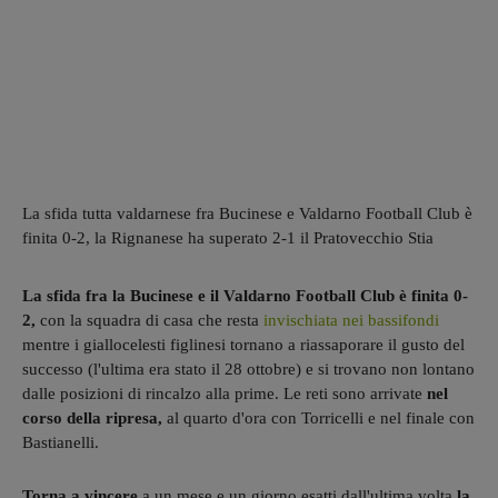
La sfida tutta valdarnese fra Bucinese e Valdarno Football Club è
finita 0-2, la Rignanese ha superato 2-1 il Pratovecchio Stia
La sfida fra la Bucinese e il Valdarno Football Club è finita 0-
2,
con la squadra di casa che resta
invischiata nei bassifondi
mentre i giallocelesti figlinesi tornano a riassaporare il gusto del
successo (l'ultima era stato il 28 ottobre) e si trovano non lontano
dalle posizioni di rincalzo alla prime. Le reti sono arrivate
nel
corso della ripresa,
al quarto d'ora con Torricelli e nel finale con
Bastianelli.
Torna a vincere
a un mese e un giorno esatti dall'ultima volta
la