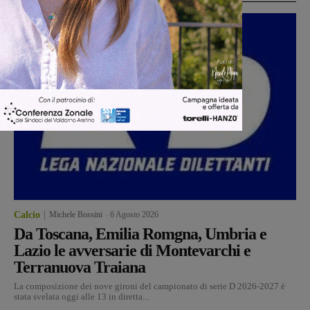
Calcio
Michele Bossini
-
6 Agosto 2026
Da Toscana, Emilia Romgna, Umbria e
Lazio le avversarie di Montevarchi e
Terranuova Traiana
La composizione dei nove gironi del campionato di serie D 2026-2027 è
stata svelata oggi alle 13 in diretta...