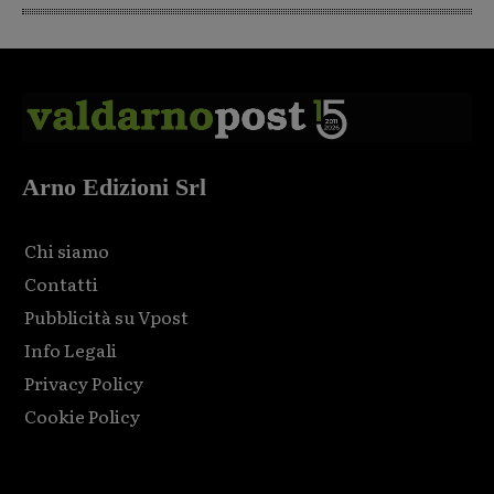
Arno Edizioni Srl
Chi siamo
Contatti
Pubblicità su Vpost
Info Legali
Privacy Policy
Cookie Policy
Html code here! Replace this with any non empty raw html
code and that's it.