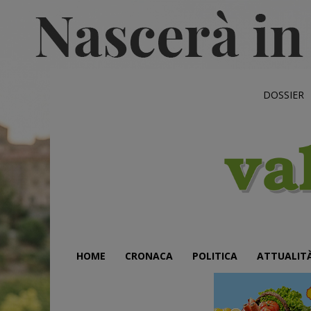
DOSSIER
HOME
CRONACA
POLITICA
ATTUALIT