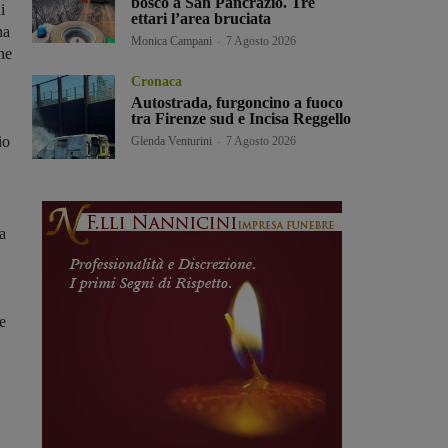
bosco a San Pancrazio. Tre
i
ettari l’area bruciata
ha
Monica Campani
-
7 Agosto 2026
ne
Cronaca
Autostrada, furgoncino a fuoco
tra Firenze sud e Incisa Reggello
io
Glenda Venturini
-
7 Agosto 2026
a
e