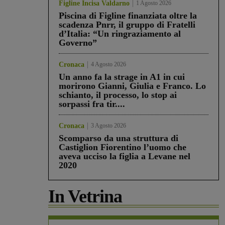
Figline Incisa Valdarno
1 Agosto 2026
Piscina di Figline finanziata oltre la
scadenza Pnrr, il gruppo di Fratelli
d’Italia: “Un ringraziamento al
Governo”
Cronaca
4 Agosto 2026
Un anno fa la strage in A1 in cui
morirono Gianni, Giulia e Franco. Lo
schianto, il processo, lo stop ai
sorpassi fra tir....
Cronaca
3 Agosto 2026
Scomparso da una struttura di
Castiglion Fiorentino l’uomo che
aveva ucciso la figlia a Levane nel
2020
In Vetrina