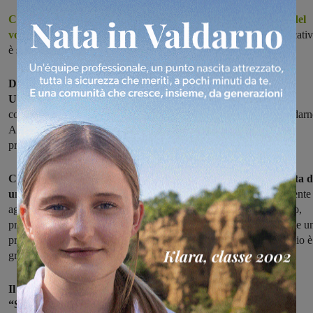
Coedu, nasce in Valdarno il primo portale delle associazioni del
volontariato
. A presentarlo sabato scorso nel proprio spazio educati
è stata Conkarma.
Dopo aver raccolto i fondi necessari con un crowdfunding
su
Ulule,
Conkarma ha realizzato il progetto con il partenariato della
cooperativa sociale Koinè e della Conferenza dei Sindaci del Valdar
Aretino, e grazie soprattutto al supporto di centinaia di sostenitori,
privati e pubblici.
Coedu è l’aggregatore delle associazioni del Valdarno. Si tratta d
u
n’applicazione web per computer, smartphone e tablet che consente
agli utenti di trovare tutti i servizi e gli eventi di cui hanno bisogno,
prenotando con pochi click, e alle associazioni di creare facilmente u
profilo per farsi conoscere e raggiungere nuovi volontari. Il servizio è
gratuito, per tutti.
Il progetto di Conkarma è risultato tra i vincitori del bando
“Social Crowdfunders 2017” promosso da “Siamosolidali”,