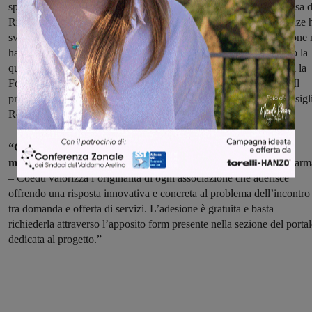
sportello di supporto al Terzo settore curato dalla Fondazione Cassa d
Risparmio di Firenze che in collaborazione con Impact Hub Firenze 
sviluppato un percorso formativo sul crowdfunding. L’Associazione 
ha beneficiato per la creazione della campagna su Ulule attraverso la
quale ha raccolto più di 20.000 euro in 40 giorni, donazioni di cui la
Fondazione ha raddoppiato il valore al raggiungimento del 50%. Il
progetto è patrocinato dalla Regione Toscana e sostenuto dal Consigl
Regionale.
“Crediamo fortemente nel concetto di rete: ogni connessione
migliora il sistema
– ha detto Giulia Baldetti, Presidente di Conkarm
– Coedu valorizza l’originalità di ogni associazione che aderisce
offrendo una risposta innovativa e concreta al problema dell’incontro
tra domanda e offerta di servizi. L’adesione è gratuita e basta
richiederla attraverso l’apposito form presente nella sezione del portal
dedicata al progetto.”