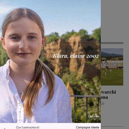
[rp4wp limit=4]
Articoli correlati
S-Passo al Museo, anche
Un buon Montevarchi
in Valdarno i musei
batte 2-1 l’Ancona
aprono le porte ai
Calcio
10 Agosto 2026
ragazzi per i campi di
settembre
Cultura
10 Agosto 2026