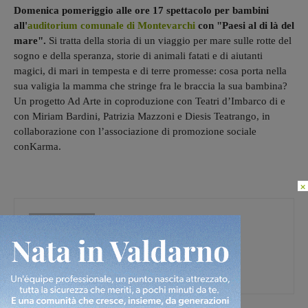
Domenica pomeriggio alle ore 17 spettacolo per bambini
all'
auditorium comunale di Montevarchi
con "Paesi al di là del
mare".
Si tratta della storia di un viaggio per mare sulle rotte del
sogno e della speranza, storie di animali fatati e di aiutanti
magici, di mari in tempesta e di terre promesse: cosa porta nella
sua valigia la mamma che stringe fra le braccia la sua bambina?
Un progetto Ad Arte in coproduzione con Teatri d’Imbarco di e
con Miriam Bardini, Patrizia Mazzoni e Diesis Teatrango, in
collaborazione con l’associazione di promozione sociale
conKarma.
×
Federica Crini