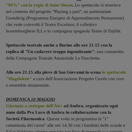
"99%" con la regia di Anne Simon
.
Lo spettacolo si inserisce
nel contesto del progetto "Playing a part", un partenariato
Grundtvig (Programma Europeo di Apprendimento Permanente)
che vede coinvolti il Teatro Excelsior, il collettivo
lussemburghese ILL e la compagnia spagnola Teatre di Enjòlit.
Spettacolo teatrale anche a Bucine alle ore 21.15 con la
replica di "Un cadavere troppo ingombrante"
: una commedia
della Compagnia Teatrale Amatoriale La Fiaschetta.
Alle ore 21.15 alla pieve di San Giovanni in scena
lo spettacolo
"Magdalene"
a cura dell'Associazione Progetto Cuvée con coro
e ensemble strumentale.
DOMENICA 10 MAGGIO
Giornata a sostegno dell'Airc
ad Ambra, organizzata ogni
anno dalla Pro Loco di Ambra in collaborazione con la
Società Filarmonica.
Questa volta in programma la "1°
camminata del cuore" alle ore 14.30 con i bambini delle scuole e
il Cai Valdarno: rientro previsto per l'ora di merenda e a seguire