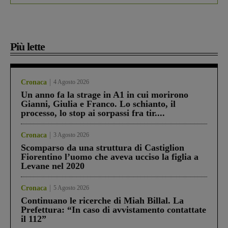
Più lette
Cronaca
4 Agosto 2026
Un anno fa la strage in A1 in cui morirono
Gianni, Giulia e Franco. Lo schianto, il
processo, lo stop ai sorpassi fra tir....
Cronaca
3 Agosto 2026
Scomparso da una struttura di Castiglion
Fiorentino l’uomo che aveva ucciso la figlia a
Levane nel 2020
Cronaca
5 Agosto 2026
Continuano le ricerche di Miah Billal. La
Prefettura: “In caso di avvistamento contattate
il 112”