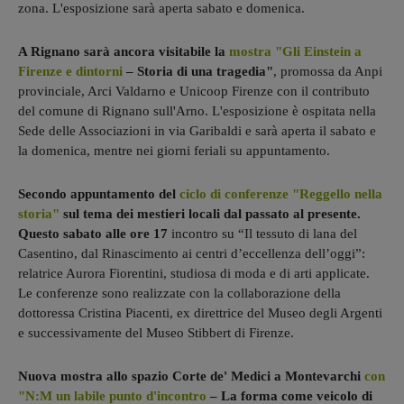
zona. L'esposizione sarà aperta sabato e domenica.
A Rignano sarà ancora visitabile la
mostra "Gli Einstein a
Firenze e dintorni
– Storia di una tragedia"
, promossa da Anpi
provinciale, Arci Valdarno e Unicoop Firenze con il contributo
del comune di Rignano sull'Arno. L'esposizione è ospitata nella
Sede delle Associazioni in via Garibaldi e sarà aperta il sabato e
la domenica, mentre nei giorni feriali su appuntamento.
Secondo appuntamento del
ciclo di conferenze "Reggello nella
storia"
sul tema dei mestieri locali dal passato al presente.
Questo sabato alle ore 17
incontro su “Il tessuto di lana del
Casentino, dal Rinascimento ai centri d’eccellenza dell’oggi”:
relatrice Aurora Fiorentini, studiosa di moda e di arti applicate.
Le conferenze sono realizzate con la collaborazione della
dottoressa Cristina Piacenti, ex direttrice del Museo degli Argenti
e successivamente del Museo Stibbert di Firenze.
Nuova mostra allo spazio Corte de' Medici a Montevarchi
con
"N:M un labile punto d'incontro
– La forma come veicolo di