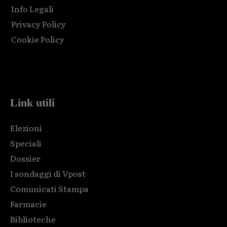
Info Legali
Privacy Policy
Cookie Policy
Html code here! Replace this with any non empty raw html
code and that's it.
Link utili
Elezioni
Speciali
Dossier
I sondaggi di Vpost
Comunicati Stampa
Farmacie
Biblioteche