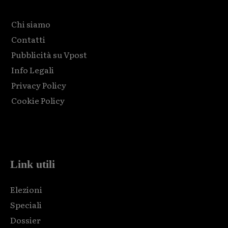
Chi siamo
Contatti
Pubblicità su Vpost
Info Legali
Privacy Policy
Cookie Policy
Html code here! Replace this with any non empty raw html
code and that's it.
Link utili
Elezioni
Speciali
Dossier