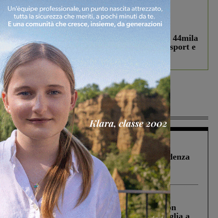
In vetrina
3 Agosto 2026
Estra Notizie agosto: Smart Cities, oltre 44mila
studenti coinvolti, torna il bando per lo sport e
debutta il podcast Estrair
Più lette
Figline Incisa Valdarno
1 Agosto 2026
Piscina di Figline finanziata oltre la scadenza
Pnrr, il gruppo di Fratelli d’Italia: “Un
ringraziamento al Governo”
Cronaca
3 Agosto 2026
Scomparso da una struttura di Castiglion
Fiorentino l’uomo che aveva ucciso la figlia a