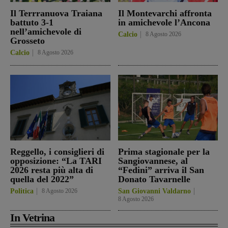
Il Terrranuova Traiana
Il Montevarchi affronta
battuto 3-1
in amichevole l’Ancona
nell’amichevole di
Calcio
8 Agosto 2026
Grosseto
Calcio
8 Agosto 2026
Reggello, i consiglieri di
Prima stagionale per la
opposizione: “La TARI
Sangiovannese, al
2026 resta più alta di
“Fedini” arriva il San
quella del 2022”
Donato Tavarnelle
Politica
8 Agosto 2026
San Giovanni Valdarno
8 Agosto 2026
In Vetrina