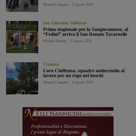
Monica Campani
-
8 Agosto 2026
San Giovanni Valdarno
Prima stagionale per la Sangiovannese, al
“Fedini” arriva il San Donato Tavarnelle
Michele Bossini
-
8 Agosto 2026
Cronaca
Loro Ciuffenna, squadre antincendio al
lavoro per un rogo nei boschi
Monica Campani
-
8 Agosto 2026