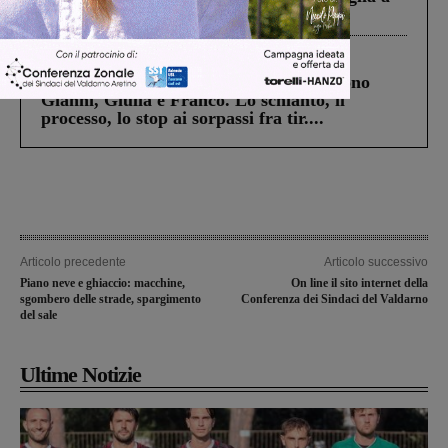
Levane nel 2020
Cronaca
4 Agosto 2026
Un anno fa la strage in A1 in cui morirono
Gianni, Giulia e Franco. Lo schianto, il
processo, lo stop ai sorpassi fra tir....
Articolo precedente
Articolo successivo
Piano neve e ghiaccio: macchine,
On line il sito internet della
sgombero delle strade, spargimento
Conferenza dei Sindaci del Valdarno
del sale
Ultime Notizie