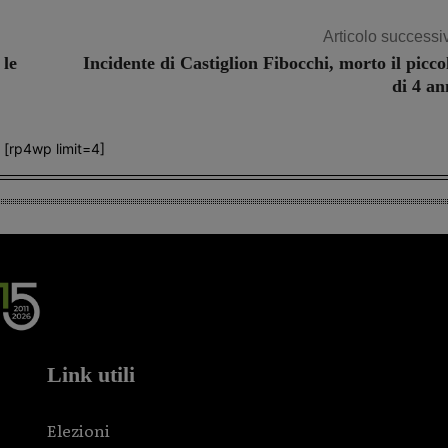
Articolo successi
 le
Incidente di Castiglion Fibocchi, morto il picco
di 4 an
[rp4wp limit=4]
Link utili
Elezioni