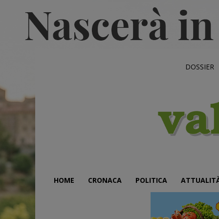
DOSSIER
HOME
CRONACA
POLITICA
ATTUALIT