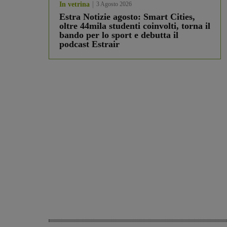
In vetrina
3 Agosto 2026
Estra Notizie agosto: Smart Cities,
oltre 44mila studenti coinvolti, torna il
bando per lo sport e debutta il
podcast Estrair