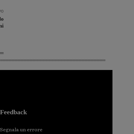
vo
lo
ni
Feedback
Segnala un errore