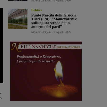
Monica Campani
-
8 Agosto 2026
Politica
Punto Nascita della Gruccia,
Tucci (FdI): “Montevarchi è
sulla giusta strada di un
aumento dei parti”
Monica Campani
-
8 Agosto 2026
,
lo