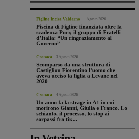
Figline Incisa Valdarno
1 Agosto 2026
Piscina di Figline finanziata oltre la
scadenza Pnrr, il gruppo di Fratelli
d’Italia: “Un ringraziamento al
Governo”
Cronaca
3 Agosto 2026
Scomparso da una struttura di
Castiglion Fiorentino l’uomo che
aveva ucciso la figlia a Levane nel
2020
Cronaca
4 Agosto 2026
Un anno fa la strage in A1 in cui
morirono Gianni, Giulia e Franco. Lo
schianto, il processo, lo stop ai
sorpassi fra tir....
In Vetrina