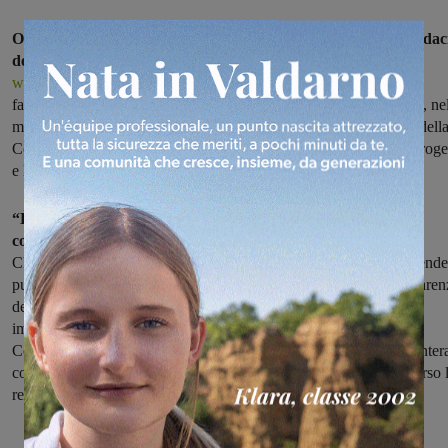
On line il nuovo sito internet della Conferenza Zonale dei Sindac
del Valdarno,
consultabile all’indirizzo
www.conferenzasindacivaldarno.it
. Si tratta di uno strumento
facilmente fruibile nei suoi contenuti nato per restituire ai cittadini, ne
massimo della trasparenza, le decisioni assunte durante le sedute dell
Conferenza. All’interno è possibile trovare gli atti deliberativi, i proge
e le iniziative promosse dall’organo zonale.
“È un passaggio semplice ma necessario per informare la
comunità sull’operato della Conferenza
– ha detto il Sindaco
Chienni. Abbiamo deciso, congiuntamente agli altri colleghi, di rende
pubblici azioni e progetti promossi non solo per garantire la trasparen
degli atti ma anche per rendere chiari i settori su cui l’organo è
impegnato ad agire. Le tematiche sociali e sanitarie di cui la
Conferenza si occupa – ha aggiunto il Presidente – riguardano l’inter
collettività del Valdarno aretino ed è giusto darne visibilità attraverso 
rete”.