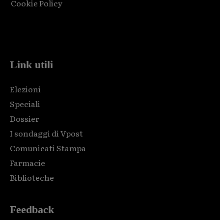
Cookie Policy
Html code here! Replace this with any non empty raw html
code and that's it.
Link utili
Elezioni
Speciali
Dossier
I sondaggi di Vpost
Comunicati Stampa
Farmacie
Biblioteche
Feedback