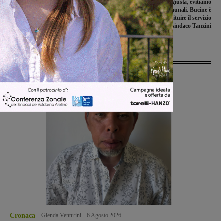
“La nostra vita nel campo profughi di
“Imu agricola ingiusta, evitiamo
Laterina”. La testimonianza di due
aumento imposte comunali. Bucine è
esuli
il primo comune a istituire il servizio
civico”. Il punto del sindaco Tanzini
Ultime Notizie
Cronaca
Glenda Venturini
-
6 Agosto 2026