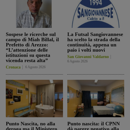
Sospese le ricerche sul
La Futsal Sangiovannese
campo di Miah Billal, il
ha scelto la strada della
Prefetto di Arezzo:
continuità, appena un
“L’attenzione delle
paio i volti nuovi
istituzioni su questa
San Giovanni Valdarno
vicenda resta alta”
6 Agosto 2026
Cronaca
6 Agosto 2026
Punto Nascita, no alla
Punto nascita: il CPNN
deroga ma il Ministero
dà parere negativo alla