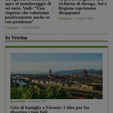
apre al monitoraggio di
richiesta di deroga. Asl e
sei mesi. Vadi: “Una
Regione esprimono
risposta che valutiamo
disappunto
positivamente anche se
Cronaca
6 Agosto 2026
con prudenza”
Cronaca
6 Agosto 2026
In Vetrina
In vetrina
6 Agosto 2026
Gita di famiglia a Firenze: 5 idee per far
divertire i tuoi figli