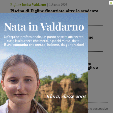
×
Figline Incisa Valdarno
1 Agosto 2026
Piscina di Figline finanziata oltre la scadenza
Pnrr, il gruppo di Fratelli d’Italia: “Un
ringraziamento al Governo”
Cronaca
4 Agosto 2026
Un anno fa la strage in A1 in cui morirono
Gianni, Giulia e Franco. Lo schianto, il
processo, lo stop ai sorpassi fra tir....
Cronaca
3 Agosto 2026
Scomparso da una struttura di Castiglion
Fiorentino l’uomo che aveva ucciso la figlia a
Levane nel 2020
Articolo precedente
Articolo successivo