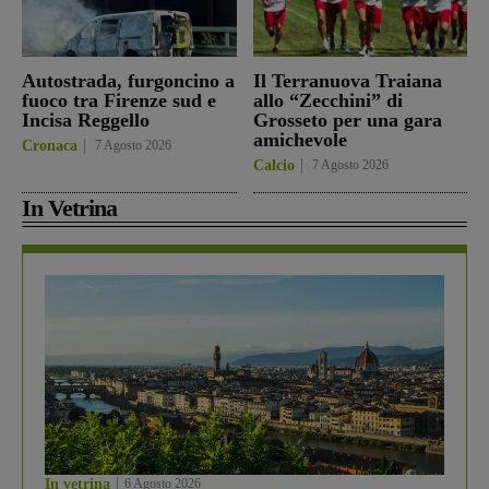
Autostrada, furgoncino a
Il Terranuova Traiana
fuoco tra Firenze sud e
allo “Zecchini” di
Incisa Reggello
Grosseto per una gara
amichevole
Cronaca
7 Agosto 2026
Calcio
7 Agosto 2026
In Vetrina
In vetrina
6 Agosto 2026