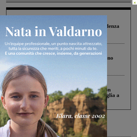
×
Figline Incisa Valdarno
1 Agosto 2026
Piscina di Figline finanziata oltre la scadenza
Pnrr, il gruppo di Fratelli d’Italia: “Un
ringraziamento al Governo”
Cronaca
4 Agosto 2026
Un anno fa la strage in A1 in cui morirono
Gianni, Giulia e Franco. Lo schianto, il
processo, lo stop ai sorpassi fra tir....
Cronaca
3 Agosto 2026
Scomparso da una struttura di Castiglion
Fiorentino l’uomo che aveva ucciso la figlia a
Levane nel 2020