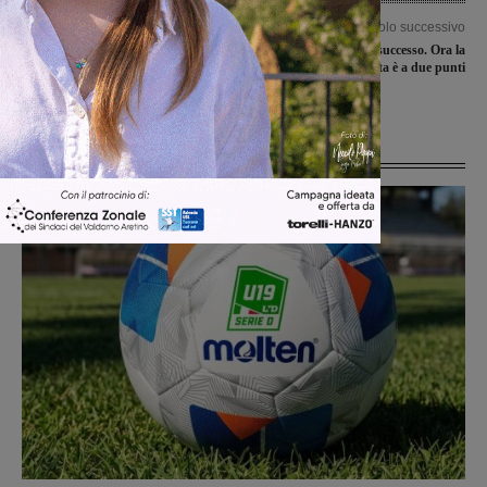
Articolo precedente
Articolo successivo
Addio Pirelli, la fine di un’epoca:
Aquila, ecco il quinto successo. Ora la
anno nuovo, insegna nuova. Ecco
vetta è a due punti
quella azzurra di Bekaert
Ultime Notizie