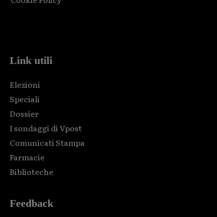
Html code here! Replace this with any non empty raw html
code and that's it.
Link utili
Elezioni
Speciali
Dossier
I sondaggi di Vpost
Comunicati Stampa
Farmacie
Biblioteche
Feedback