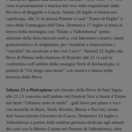
cena si prenotazione e musica dal vivo tutto organizzato dalla
Pro loco di Reggello e Cascia. Sabato 16 luglio si ritorna nel
capoluogo, alle 21 in piazza Potente ci sarà “Teatro di Paglia” a
cura della Compagnia dell’Orsa. Domenica 17 luglio si torna al
fresco della montagna con “Estate a Vallombrosa” prima
edizione della fiera mercato estiva, con laboratori creativi, stand
gastronomici e di artigianato, per i bambini a disposizione i
“ciuchini” da cavalcare e tiro con l’arco”. Venerdì 22 luglio alla
Pieve di Pitiana nella frazione di Donnini alle 21 ci sarà la
conferenza nell’ambito della rassegna Notti di Archeologia, si
parlerà di “Un luogo una storia” con musica e danza nella
terrazza della Pieve.
Sabato 23 a Pietrapiana
nel chiostro della Pieve di Sant’Agata
alle 21.15 concerto nell’ambito del Festival Voci e Suoni d’Estate
dal titolo “Libiamo sotto le stelle” , galà lirico per piano e voci
con musiche di Bizet, Verdi, Rossini, Mozar e Puccini, curato
dall’Associazione Giovanni da Cascia. Domenica 24 luglio a
Vallombrosa a partire dalla mattina giornata dedicata agli amanti
dei cani con la Mostra Canina nel Pratone di Vallombrosa, oltre