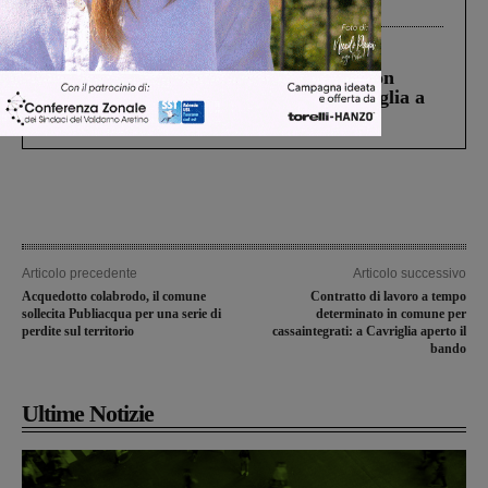
processo, lo stop ai sorpassi fra tir....
Cronaca
3 Agosto 2026
Scomparso da una struttura di Castiglion
Fiorentino l’uomo che aveva ucciso la figlia a
Levane nel 2020
Articolo precedente
Articolo successivo
Acquedotto colabrodo, il comune
Contratto di lavoro a tempo
sollecita Publiacqua per una serie di
determinato in comune per
perdite sul territorio
cassaintegrati: a Cavriglia aperto il
bando
Ultime Notizie