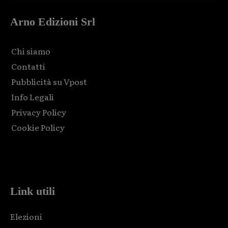
Arno Edizioni Srl
Chi siamo
Contatti
Pubblicità su Vpost
Info Legali
Privacy Policy
Cookie Policy
Html code here! Replace this with any non empty raw html
code and that's it.
Link utili
Elezioni