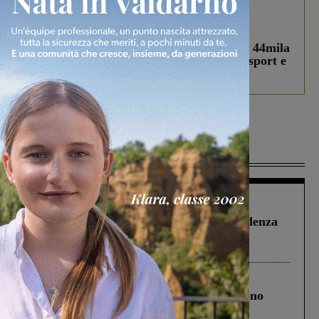
In vetrina
3 Agosto 2026
Estra Notizie agosto: Smart Cities, oltre 44mila
studenti coinvolti, torna il bando per lo sport e
debutta il podcast Estrair
Più lette
Figline Incisa Valdarno
1 Agosto 2026
Piscina di Figline finanziata oltre la scadenza
Pnrr, il gruppo di Fratelli d’Italia: “Un
ringraziamento al Governo”
Cronaca
4 Agosto 2026
Un anno fa la strage in A1 in cui morirono
Gianni, Giulia e Franco. Lo schianto, il