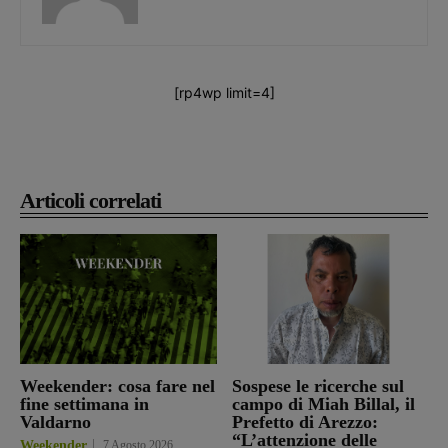
[rp4wp limit=4]
Articoli correlati
Weekender: cosa fare nel
Sospese le ricerche sul
fine settimana in
campo di Miah Billal, il
Valdarno
Prefetto di Arezzo:
“L’attenzione delle
Weekender
7 Agosto 2026