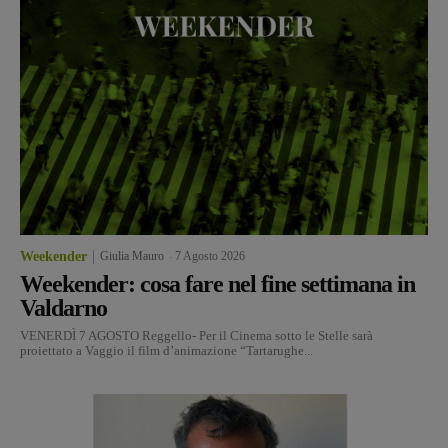
Weekender
Giulia Mauro
-
7 Agosto 2026
Weekender: cosa fare nel fine settimana in
Valdarno
VENERDÌ 7 AGOSTO Reggello- Per il Cinema sotto le Stelle sarà
proiettato a Vaggio il film d’animazione “Tartarughe...