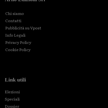
Chi siamo
Contatti
Pubblicità su Vpost
Info Legali
Privacy Policy
Cookie Policy
Html code here! Replace this with any non empty raw html
code and that's it.
Link utili
Elezioni
Speciali
Dossier