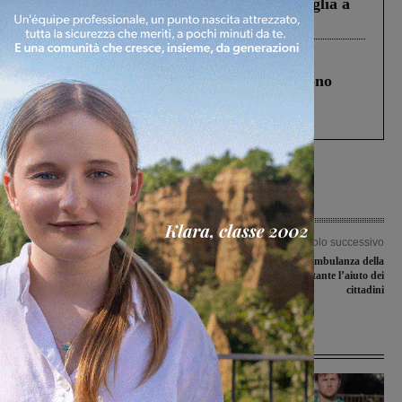
Fiorentino l’uomo che aveva ucciso la figlia a
Levane nel 2020
Cronaca
4 Agosto 2026
Un anno fa la strage in A1 in cui morirono
Gianni, Giulia e Franco. Lo schianto, il
processo, lo stop ai sorpassi fra tir....
Articolo precedente
Articolo successivo
Ricordato il sacrificio di Bianca
Inaugurata la nuova ambulanza della
Pampaloni e Brunetto Bernardoni
Misericordia. Importante l’aiuto dei
cittadini
Ultime Notizie