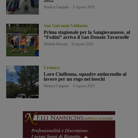
2022”
Monica Campani
-
8 Agosto 2026
San Giovanni Valdarno
Prima stagionale per la Sangiovannese, al
“Fedini” arriva il San Donato Tavarnelle
Michele Bossini
-
8 Agosto 2026
Cronaca
Loro Ciuffenna, squadre antincendio al
lavoro per un rogo nei boschi
Monica Campani
-
8 Agosto 2026