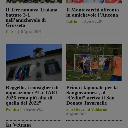
Il Terrranuova Traiana
Il Montevarchi affronta
battuto 3-1
in amichevole l’Ancona
nell’amichevole di
Calcio
8 Agosto 2026
Grosseto
Calcio
8 Agosto 2026
Reggello, i consiglieri di
Prima stagionale per la
opposizione: “La TARI
Sangiovannese, al
2026 resta più alta di
“Fedini” arriva il San
quella del 2022”
Donato Tavarnelle
Politica
8 Agosto 2026
San Giovanni Valdarno
8 Agosto 2026
In Vetrina