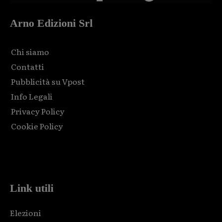
Arno Edizioni Srl
Chi siamo
Contatti
Pubblicità su Vpost
Info Legali
Privacy Policy
Cookie Policy
Html code here! Replace this with any non empty raw html
code and that's it.
Link utili
Elezioni