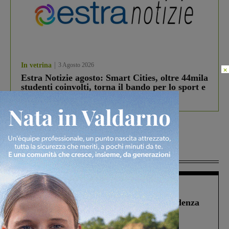
In vetrina
3 Agosto 2026
×
Estra Notizie agosto: Smart Cities, oltre 44mila
studenti coinvolti, torna il bando per lo sport e
debutta il podcast Estrair
Più lette
Figline Incisa Valdarno
1 Agosto 2026
Piscina di Figline finanziata oltre la scadenza
Pnrr, il gruppo di Fratelli d’Italia: “Un
ringraziamento al Governo”