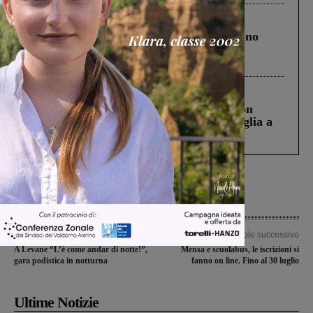
Cronaca
4 Agosto 2026
Un anno fa la strage in A1 in cui morirono
Gianni, Giulia e Franco. Lo schianto, il
processo, lo stop ai sorpassi fra tir....
Cronaca
3 Agosto 2026
Scomparso da una struttura di Castiglion
Fiorentino l’uomo che aveva ucciso la figlia a
Levane nel 2020
Articolo precedente
Articolo successivo
A Levane “L’è come andar di notte!”,
Mensa e scuolabus, le iscrizioni si
gara podistica in notturna
fanno on line. Fino al 30 luglio
Ultime Notizie