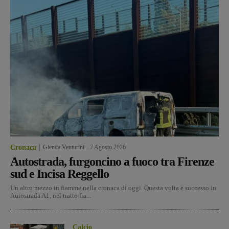
Cronaca
Glenda Venturini
-
7 Agosto 2026
Autostrada, furgoncino a fuoco tra Firenze
sud e Incisa Reggello
Un altro mezzo in fiamme nella cronaca di oggi. Questa volta è successo in
Autostrada A1, nel tratto fra...
Calcio