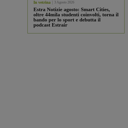
In vetrina
3 Agosto 2026
Estra Notizie agosto: Smart Cities,
oltre 44mila studenti coinvolti, torna il
bando per lo sport e debutta il
podcast Estrair