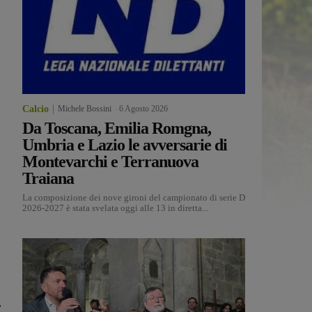
Calcio
Michele Bossini
-
6 Agosto 2026
Da Toscana, Emilia Romgna,
Umbria e Lazio le avversarie di
Montevarchi e Terranuova
Traiana
La composizione dei nove gironi del campionato di serie D
2026-2027 è stata svelata oggi alle 13 in diretta...
,