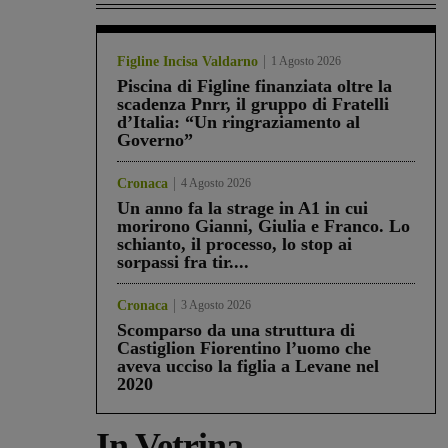
Figline Incisa Valdarno
1 Agosto 2026
Piscina di Figline finanziata oltre la
scadenza Pnrr, il gruppo di Fratelli
d’Italia: “Un ringraziamento al
Governo”
Cronaca
4 Agosto 2026
Un anno fa la strage in A1 in cui
morirono Gianni, Giulia e Franco. Lo
schianto, il processo, lo stop ai
sorpassi fra tir....
Cronaca
3 Agosto 2026
Scomparso da una struttura di
Castiglion Fiorentino l’uomo che
aveva ucciso la figlia a Levane nel
2020
In Vetrina