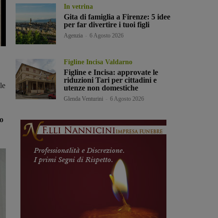
In vetrina
Gita di famiglia a Firenze: 5 idee
per far divertire i tuoi figli
Agenzia
-
6 Agosto 2026
Figline Incisa Valdarno
Figline e Incisa: approvate le
riduzioni Tari per cittadini e
le
utenze non domestiche
Glenda Venturini
-
6 Agosto 2026
o