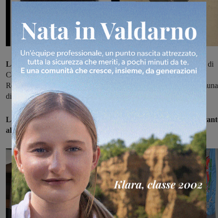
La doppia cerimonia si è tenuta anche oggi
. Presenti il sindaco di
Castelfranco Piandiscò, Enzo Cacioli, l'assessore del Comune di
Reggello, Daniele Bruschetini e Stefano Somigli, consigliere comuna
di Figline Incisa.
La prima commemorazione è avvenuta davanti alla targa accant
al Circolo Arci del Matassino.