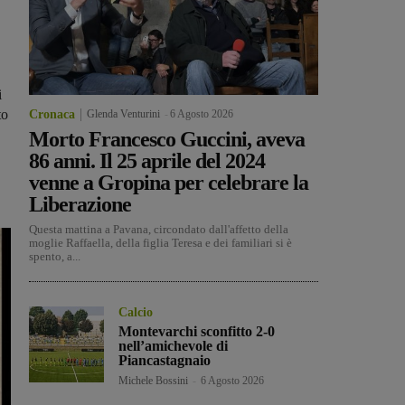
i
to
Cronaca
Glenda Venturini
-
6 Agosto 2026
Morto Francesco Guccini, aveva
86 anni. Il 25 aprile del 2024
venne a Gropina per celebrare la
Liberazione
Questa mattina a Pavana, circondato dall'affetto della
moglie Raffaella, della figlia Teresa e dei familiari si è
spento, a...
Calcio
Montevarchi sconfitto 2-0
nell’amichevole di
Piancastagnaio
Michele Bossini
-
6 Agosto 2026