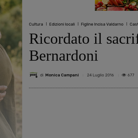
Cultura
Edizioni locali
Figline Incisa Valdarno
Cast
Ricordato il sacr
Bernardoni
di
Monica Campani
677
24 Luglio 2016