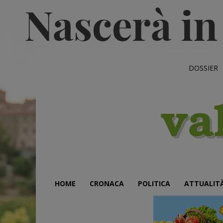
DOSSIER
HOME
CRONACA
POLITICA
ATTUALIT