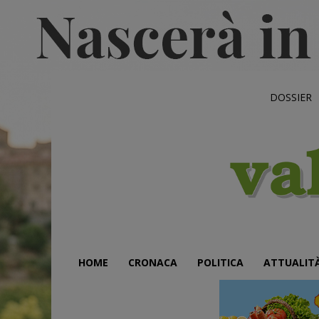
DOSSIER
HOME
CRONACA
POLITICA
ATTUALIT