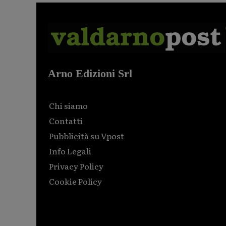
Arno Edizioni Srl
Chi siamo
Contatti
Pubblicità su Vpost
Info Legali
Privacy Policy
Cookie Policy
Html code here! Replace this with any non empty raw
html code and that's it.