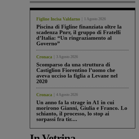
Figline Incisa Valdarno
1 Agosto 2026
Piscina di Figline finanziata oltre la
scadenza Pnrr, il gruppo di Fratelli
d’Italia: “Un ringraziamento al
Governo”
Cronaca
3 Agosto 2026
Scomparso da una struttura di
Castiglion Fiorentino l’uomo che
aveva ucciso la figlia a Levane nel
2020
Cronaca
4 Agosto 2026
Un anno fa la strage in A1 in cui
morirono Gianni, Giulia e Franco. Lo
schianto, il processo, lo stop ai
sorpassi fra tir....
In Vetrina