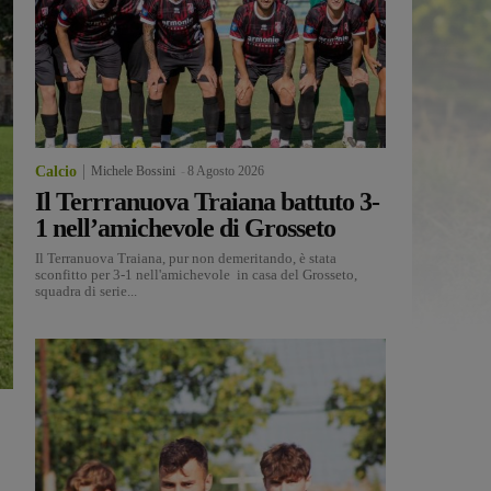
Calcio
Michele Bossini
-
8 Agosto 2026
Il Terrranuova Traiana battuto 3-
1 nell’amichevole di Grosseto
Il Terranuova Traiana, pur non demeritando, è stata
sconfitto per 3-1 nell'amichevole in casa del Grosseto,
squadra di serie...