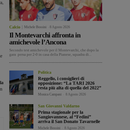
a,
Calcio
Michele Bossini
-
8 Agosto 2026
Il Montevarchi affronta in
amichevole l’Ancona
Secondo test amichevole per il Montevarchi, che dopo la
gara persa per 2-0 in casa della Pianese, squadra di...
te
Politica
Reggello, i consiglieri di
la
opposizione: “La TARI 2026
resta più alta di quella del 2022”
un
Monica Campani
-
8 Agosto 2026
San Giovanni Valdarno
Prima stagionale per la
Sangiovannese, al “Fedini”
arriva il San Donato Tavarnelle
Michele Bossini
-
8 Agosto 2026