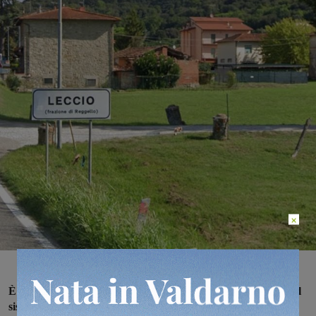
×
È stato messo in funzione a Leccio, nel Comune di Reggello, il
sistema di videosorveglianza installato dall’Amministrazione