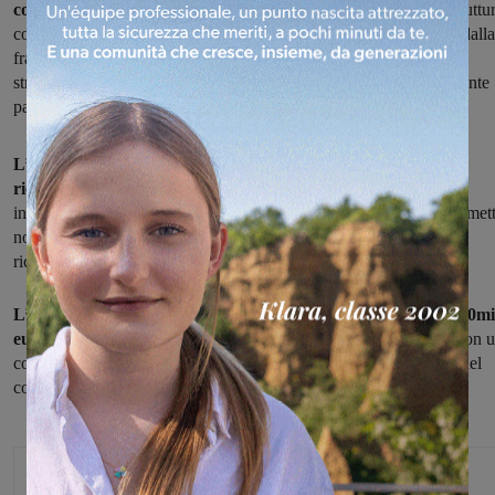
comunale
, che dunque adesso è pienamente operativo. L’infrastruttur
composta da tre punti di lettura targhe sia in entrata che in uscita dalla
frazione e una telecamera grandangolare di contesto posizionata
strategicamente sulla rotatoria della SR69, rappresenta un importante
passo avanti nella sicurezza e nel monitoraggio del territorio.
L’introduzione della videosorveglianza ‘intelligente’ era stata
richiesta nella frazione
anche a seguito dei furti che avevano
interessato in particolare la zona degli outlet. Il nuovo sistema permet
non solo il controllo delle targhe, ma anche di affinare eventuali
ricerche con caratteristiche specifiche.
L’installazione del sistema ha avuto un costo complessivo di 40mi
euro
, anche grazie ad un finanziamento della Regione Toscana con 
contributo di 25mila euro, mentre i restanti 15mila sono a carico del
comune di Reggello.
Glenda Venturini