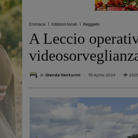
Cronaca
Edizioni locali
Reggello
A Leccio operativ
videosorveglianza
di
Glenda Venturini
260
18 Aprile 2024