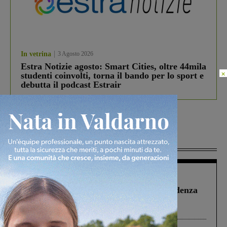
In vetrina
3 Agosto 2026
Estra Notizie agosto: Smart Cities, oltre 44mila
×
studenti coinvolti, torna il bando per lo sport e
debutta il podcast Estrair
Più lette
Figline Incisa Valdarno
1 Agosto 2026
Piscina di Figline finanziata oltre la scadenza
Pnrr, il gruppo di Fratelli d’Italia: “Un
ringraziamento al Governo”