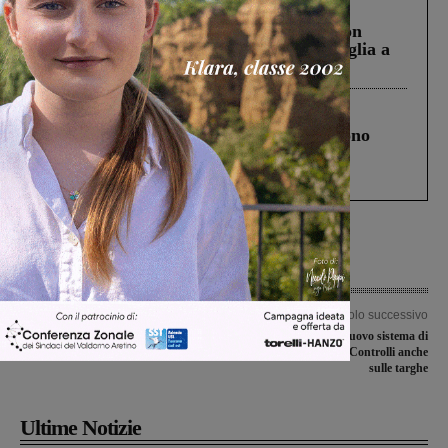
Cronaca
3 Agosto 2026
Scomparso da una struttura di Castiglion
Fiorentino l’uomo che aveva ucciso la figlia a
Levane nel 2020
Cronaca
4 Agosto 2026
Un anno fa la strage in A1 in cui morirono
Gianni, Giulia e Franco. Lo schianto, il
processo, lo stop ai sorpassi fra tir....
Articolo precedente
Articolo successivo
La Synergy sul parquet di Pisa per la
A Leccio operativo il nuovo sistema di
prima gara dei play-out
videosorveglianza. Controlli anche
sulle targhe
Ultime Notizie