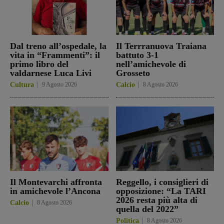
Dal treno all’ospedale, la
Il Terrranuova Traiana
vita in “Frammenti”: il
battuto 3-1
primo libro del
nell’amichevole di
valdarnese Luca Livi
Grosseto
Cultura
9 Agosto 2026
Calcio
8 Agosto 2026
Il Montevarchi affronta
Reggello, i consiglieri di
in amichevole l’Ancona
opposizione: “La TARI
2026 resta più alta di
Calcio
8 Agosto 2026
quella del 2022”
Politica
8 Agosto 2026