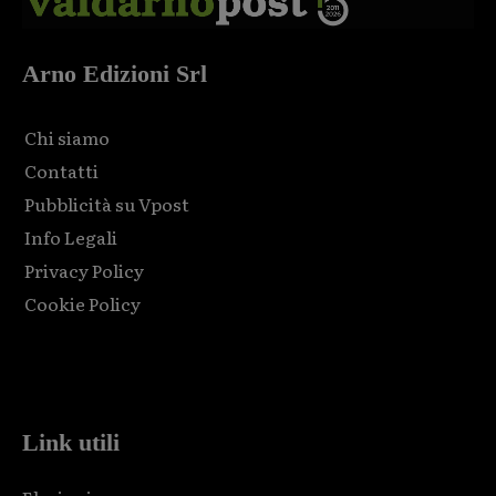
Arno Edizioni Srl
Chi siamo
Contatti
Pubblicità su Vpost
Info Legali
Privacy Policy
Cookie Policy
Html code here! Replace this with any non empty raw html
code and that's it.
Link utili