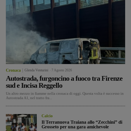
Cronaca
Glenda Venturini
-
7 Agosto 2026
Autostrada, furgoncino a fuoco tra Firenze
sud e Incisa Reggello
Un altro mezzo in fiamme nella cronaca di oggi. Questa volta è successo in
Autostrada A1, nel tratto fra...
Calcio
Il Terranuova Traiana allo “Zecchini” di
Grosseto per una gara amichevole