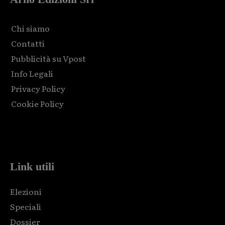
Chi siamo
Contatti
Pubblicità su Vpost
Info Legali
Privacy Policy
Cookie Policy
Html code here! Replace this with any non empty raw html
code and that's it.
Link utili
Elezioni
Speciali
Dossier