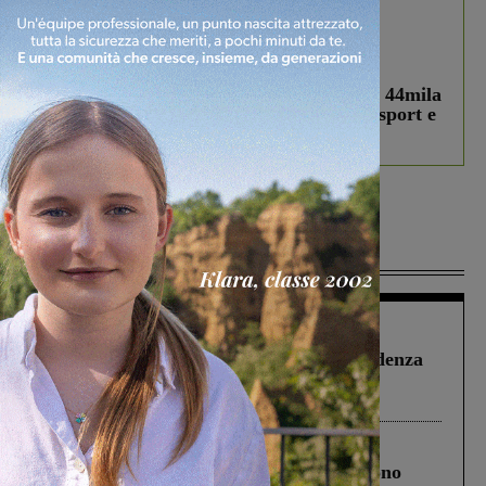
In vetrina
3 Agosto 2026
Estra Notizie agosto: Smart Cities, oltre 44mila
studenti coinvolti, torna il bando per lo sport e
debutta il podcast Estrair
Più lette
Figline Incisa Valdarno
1 Agosto 2026
Piscina di Figline finanziata oltre la scadenza
Pnrr, il gruppo di Fratelli d’Italia: “Un
ringraziamento al Governo”
Cronaca
4 Agosto 2026
Un anno fa la strage in A1 in cui morirono