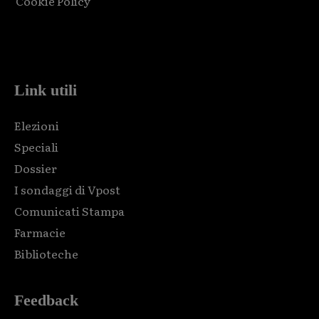
Cookie Policy
Html code here! Replace this with any non empty raw html
code and that's it.
Link utili
Elezioni
Speciali
Dossier
I sondaggi di Vpost
Comunicati Stampa
Farmacie
Biblioteche
Feedback