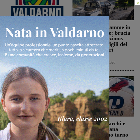
×
Il progetto di
Loro, auto in fiamme in
valorizzazione della
località Trevane: brucia
pallavolo femminile del
anche la vegetazione.
Valdarno Project pronto
Intervento di Vigili del
per la sua seconda
fuoco e volontari
stagione
antincendio
Pallavolo
7 Agosto 2026
Cronaca
7 Agosto 2026
Reggello: incontro fra
Aquila Montevarchi e
l’Amministrazione e
Terranova Traiana
Alia, sul tavolo le
contro nel primo turno