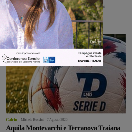
criticità nel servizio di
di Coppa Italia
raccolta rifiuti
Calcio
7 Agosto 2026
Reggello
7 Agosto 2026
Ultime Calcio
Calcio
Michele Bossini
-
7 Agosto 2026
Aquila Montevarchi e Terranova Traiana