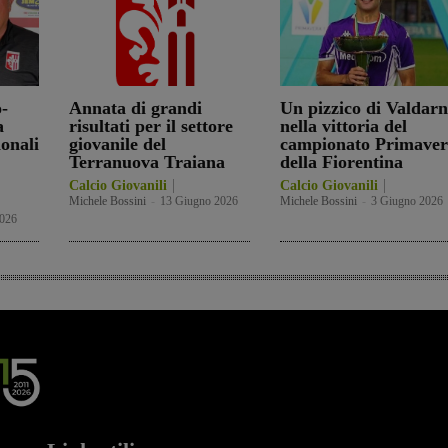
-
Annata di grandi
Un pizzico di Valdar
a
risultati per il settore
nella vittoria del
ionali
giovanile del
campionato Primaver
Terranuova Traiana
della Fiorentina
Calcio Giovanili
Calcio Giovanili
Michele Bossini
-
13 Giugno 2026
Michele Bossini
-
3 Giugno 2026
2026