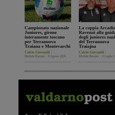
Campionato nazionale
La coppia Arcadio
Juniores, girone
Ravenni alla guid
interamente toscano
degli juniores naz
per Terranuova
del Terranuova
Traiana e Montevarchi
Traiajna
Calcio Giovanili
Calcio Giovanili
Michele Bossini
-
8 Agosto 2026
Michele Bossini
-
6 Luglio 