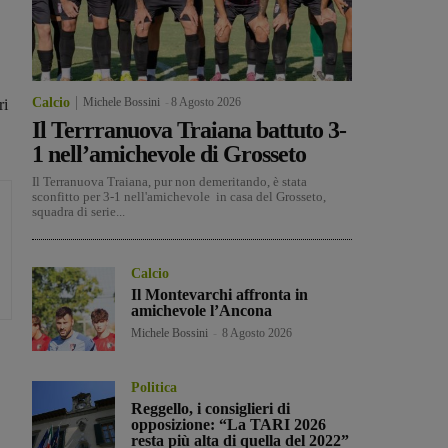
Calcio
Michele Bossini
-
8 Agosto 2026
ri
Il Terrranuova Traiana battuto 3-
1 nell’amichevole di Grosseto
Il Terranuova Traiana, pur non demeritando, è stata
sconfitto per 3-1 nell'amichevole in casa del Grosseto,
squadra di serie...
Calcio
Il Montevarchi affronta in
amichevole l’Ancona
Michele Bossini
-
8 Agosto 2026
Politica
Reggello, i consiglieri di
opposizione: “La TARI 2026
resta più alta di quella del 2022”