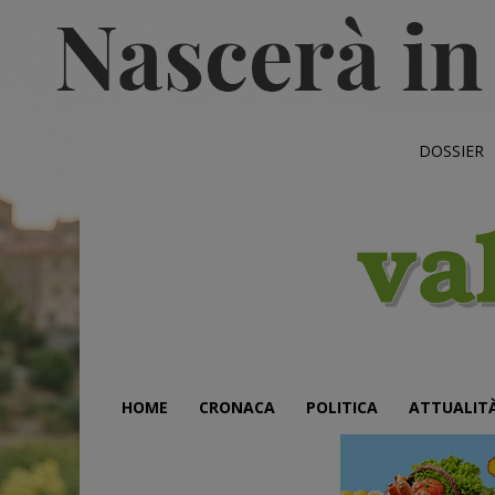
DOSSIER
HOME
CRONACA
POLITICA
ATTUALIT