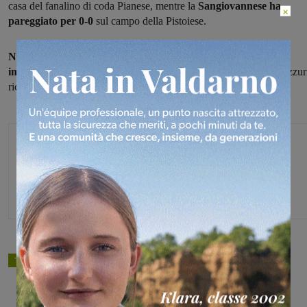
casa del fanalino di coda Pianese, mentre la
Sangiovannese ha
×
pareggiato per 0-0
sul campo della Pistoiese.
Nel prossimo turno
entrambe le valdarnesi sono attese da un
impegno casalingo:
i terranuovesi con lo Scandicci mentre gli azzur
riceveranno il Follonica Gavorrano.
Michele Bossini
TAGS
Calcio giovanili
Share