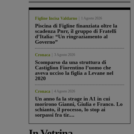
Figline Incisa Valdarno
1 Agosto 2026
Piscina di Figline finanziata oltre la
scadenza Pnrr, il gruppo di Fratelli
d’Italia: “Un ringraziamento al
Governo”
Cronaca
3 Agosto 2026
Scomparso da una struttura di
Castiglion Fiorentino l’uomo che
aveva ucciso la figlia a Levane nel
2020
Cronaca
4 Agosto 2026
Un anno fa la strage in A1 in cui
morirono Gianni, Giulia e Franco. Lo
schianto, il processo, lo stop ai
sorpassi fra tir....
In Vetrina