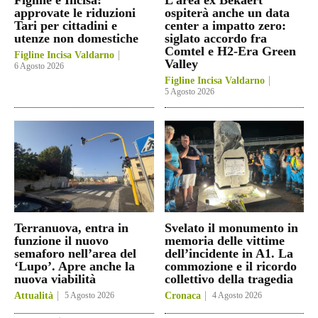
approvate le riduzioni
ospiterà anche un data
Tari per cittadini e
center a impatto zero:
utenze non domestiche
siglato accordo fra
Comtel e H2-Era Green
Figline Incisa Valdarno
Valley
6 Agosto 2026
Figline Incisa Valdarno
5 Agosto 2026
Terranuova, entra in
Svelato il monumento in
funzione il nuovo
memoria delle vittime
semaforo nell’area del
dell’incidente in A1. La
‘Lupo’. Apre anche la
commozione e il ricordo
nuova viabilità
collettivo della tragedia
Attualità
5 Agosto 2026
Cronaca
4 Agosto 2026