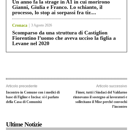
Un anno fa la strage in A1 in cui morirono
Gianni, Giulia e Franco. Lo schianto, il
processo, lo stop ai sorpassi fra tir....
Cronaca
3 Agosto 2026
Scomparso da una struttura di Castiglion
Fiorentino l’uomo che aveva ucciso la figlia a
Levane nel 2020
Articolo precedente
Articolo successivo
Incontro in Comune con i medici di
Fimer, tutti i Sindaci del Valdarno
base di Figline e Incisa: si è parlato
rinnovano il sostegno ai lavoratori e
della Casa di Comunità
sollecitano il Mise perché convochi
l’incontro
Ultime Notizie