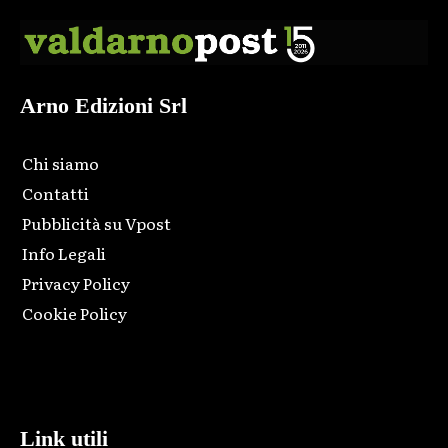
Arno Edizioni Srl
Chi siamo
Contatti
Pubblicità su Vpost
Info Legali
Privacy Policy
Cookie Policy
Html code here! Replace this with any non empty raw html
code and that's it.
Link utili