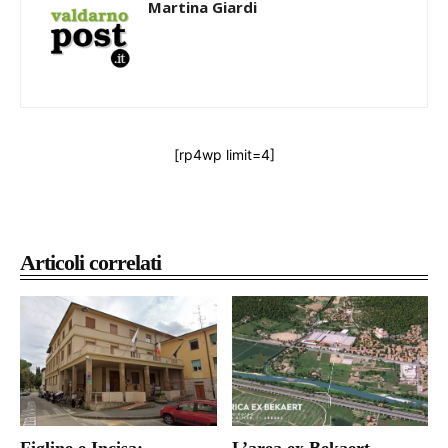
Martina Giardi
[rp4wp limit=4]
Articoli correlati
Figline e Incisa:
L’area ex Bekaert