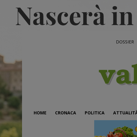
DOSSIER
HOME
CRONACA
POLITICA
ATTUALIT