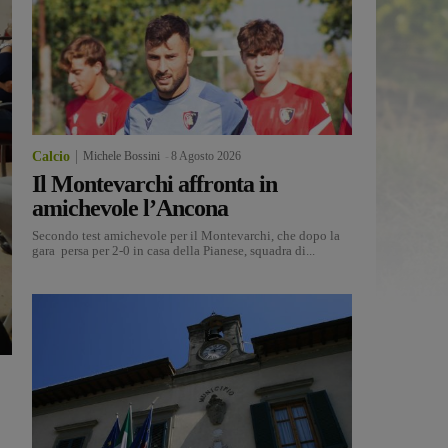
Calcio
Michele Bossini
-
8 Agosto 2026
Il Montevarchi affronta in
amichevole l’Ancona
Secondo test amichevole per il Montevarchi, che dopo la
gara persa per 2-0 in casa della Pianese, squadra di...