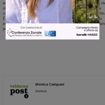
comunità
, una figura professionale nuova, già attiva sul territorio, ch
offre alle famiglie una presa in carico personalizzata assicurando la
continuità assistenziale per le cure infermieristiche, anche a domicilio
È prevista la presenza medica h24, 7 giorni su 7, oltre alla presenza
infermieristica h12 tutti i giorni. Saranno attivi anche un punto preliev
programmi di screening e altri servizi diagnostici”.
Monica Campani
Direttore