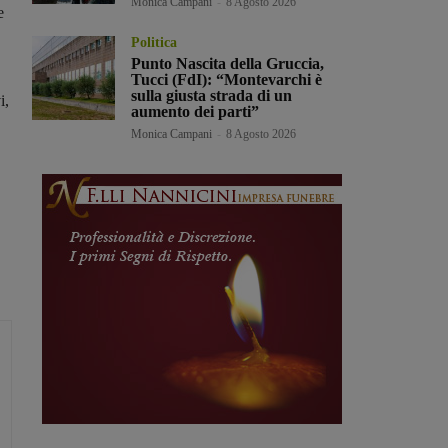
Monica Campani
-
8 Agosto 2026
e
Politica
.
Punto Nascita della Gruccia,
Tucci (FdI): “Montevarchi è
sulla giusta strada di un
i,
aumento dei parti”
Monica Campani
-
8 Agosto 2026