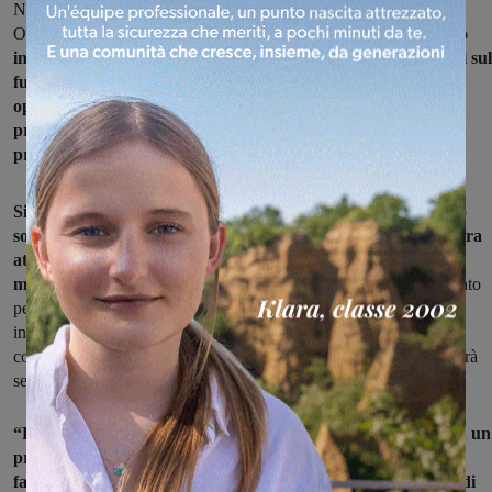
Naldoni, e la consigliera dell’Ordine dei Medici Chirurghi e degli
Odontoiatri della Provincia di Firenze, Maria Grazia Mori,
hanno
incontrato i medici di base di Figline e Incisa per confrontarsi sul
futura Casa di Comunità, che hanno giudicato “una valida
opportunità sia per il territorio sia per il loro sviluppo
professionale nella direzione della medicina di rete e di
prossimità”.
Si tratta di una struttura che sarà realizzata presso il presidio
sociosanitario di via Da Verrazzano, a Figline, dove la struttura
attuale sarà ampliata e che verrà finanziata grazie ad oltre 1
milione di euro di fondi PNRR. “D
iventerà il punto di riferimento
per i servizi sanitari di base di tutto il Valdarno fiorentino e che,
integrando l’attività classica dei medici di base (che manterranno
comunque i loro ambulatori tradizionali su tutto il territorio), fornirà
servizi aggiuntivi di prossimità ai cittadini”.
“La Casa di Comunità, infatti, dal 2026 – è stato detto – sarà un
presidio unico all’interno del quale opereranno i medici di
famiglia, i pediatri, gli specialisti ambulatoriali e l’infermiere di