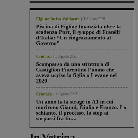
Figline Incisa Valdarno
1 Agosto 2026
Piscina di Figline finanziata oltre la
scadenza Pnrr, il gruppo di Fratelli
d’Italia: “Un ringraziamento al
Governo”
Cronaca
3 Agosto 2026
Scomparso da una struttura di
Castiglion Fiorentino l’uomo che
aveva ucciso la figlia a Levane nel
2020
Cronaca
4 Agosto 2026
Un anno fa la strage in A1 in cui
morirono Gianni, Giulia e Franco. Lo
schianto, il processo, lo stop ai
sorpassi fra tir....
In Vetrina