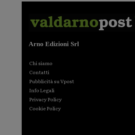
Arno Edizioni Srl
Chi siamo
Contatti
Pubblicità su Vpost
Info Legali
Privacy Policy
Cookie Policy
Html code here! Replace this with any non empty raw
html code and that's it.