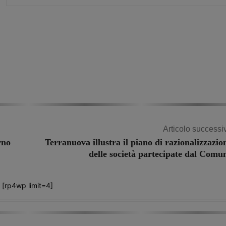
Share
Articolo successi
rno
Terranuova illustra il piano di razionalizzazio
delle società partecipate dal Comu
[rp4wp limit=4]