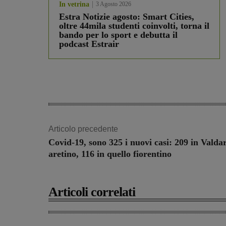
In vetrina
3 Agosto 2026
Estra Notizie agosto: Smart Cities,
oltre 44mila studenti coinvolti, torna il
bando per lo sport e debutta il
podcast Estrair
Articolo precedente
Covid-19, sono 325 i nuovi casi: 209 in Valda
aretino, 116 in quello fiorentino
Articoli correlati